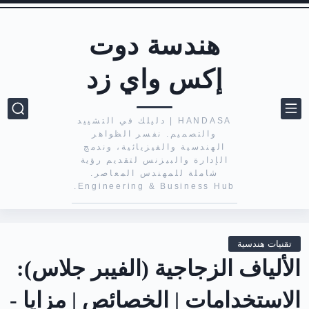
هندسة دوت
إكس واي زد
HANDASA | دليلك في التشييد
والتصميم. نفسر الظواهر
الهندسية والفيزيائية، وندمج
الإدارة والبيزنس لتقديم رؤية
شاملة للمهندس المعاصر.
Engineering & Business Hub.
تقنيات هندسية
الألياف الزجاجية (الفيبر جلاس):
الاستخدامات | الخصائص | مزايا -