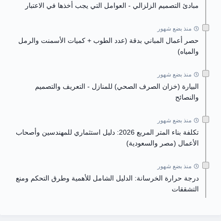
مبادئ التصميم الزلزالي - العوامل التي يجب أخذها في الاعتبار
منذ بضع شهور
حصر أعمال المباني بدقة (عدد الطوب + كميات الأسمنت والرمل
والمياه)
منذ بضع شهور
البيارة (خزان الصرف الصحي) للمنازل - التعريف والتصميم
والنصائح
منذ بضع شهور
تكلفة بناء المتر المربع 2026: دليل استثماري للمهندسين وأصحاب
الأعمال (مصر والسعودية)
منذ بضع شهور
درجة حرارة الخرسانة: الدليل الشامل للأهمية وطرق التحكم ومنع
التشققات