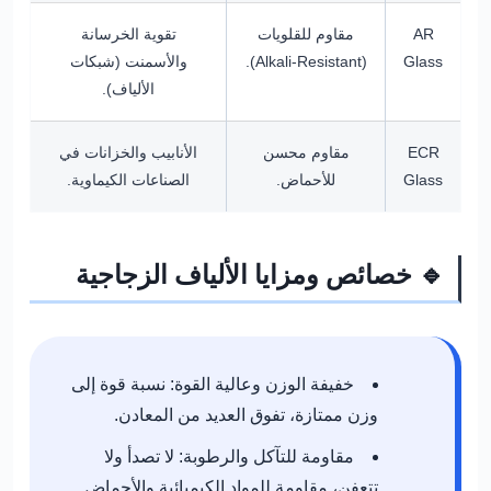
AR
مقاوم للقلويات
تقوية الخرسانة
Glass
(Alkali-Resistant).
والأسمنت (شبكات
الألياف).
ECR
مقاوم محسن
الأنابيب والخزانات في
Glass
للأحماض.
الصناعات الكيماوية.
🔹 خصائص ومزايا الألياف الزجاجية
خفيفة الوزن وعالية القوة:
نسبة قوة إلى
وزن ممتازة، تفوق العديد من المعادن.
مقاومة للتآكل والرطوبة:
لا تصدأ ولا
تتعفن، مقاومة للمواد الكيميائية والأحماض