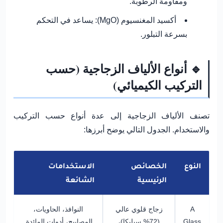
ومقاومة الرطوبة.
أكسيد المغنسيوم (MgO):
يساعد في التحكم
بسرعة التبلور.
🔹 أنواع الألياف الزجاجية (حسب
التركيب الكيميائي)
تصنف الألياف الزجاجية إلى عدة أنواع حسب التركيب
والاستخدام. الجدول التالي يوضح أبرزها:
النوع
الخصائص
الاستخدامات
الرئيسية
الشائعة
A
زجاج قلوي عالي
النوافذ، الحاويات،
Glass
(72% سيليكا)،
المصابيح، أدوات المائدة.