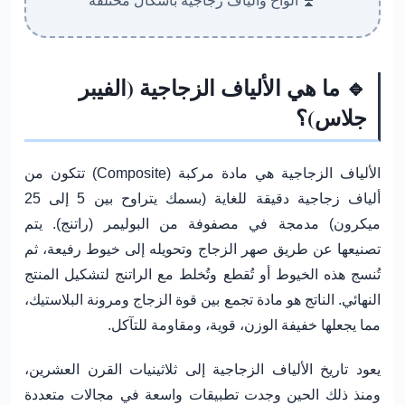
⏫ ألواح وألياف زجاجية بأشكال مختلفة
🔹 ما هي الألياف الزجاجية (الفيبر
جلاس)؟
الألياف الزجاجية هي مادة
مركبة (Composite)
تتكون من
ألياف زجاجية دقيقة للغاية (بسمك يتراوح بين 5 إلى 25
ميكرون) مدمجة في مصفوفة من البوليمر (راتنج). يتم
تصنيعها عن طريق صهر الزجاج وتحويله إلى خيوط رفيعة، ثم
تُنسج هذه الخيوط أو تُقطع وتُخلط مع الراتنج لتشكيل المنتج
النهائي. الناتج هو مادة تجمع بين قوة الزجاج ومرونة البلاستيك،
مما يجعلها خفيفة الوزن، قوية، ومقاومة للتآكل.
يعود تاريخ الألياف الزجاجية إلى ثلاثينيات القرن العشرين،
ومنذ ذلك الحين وجدت تطبيقات واسعة في مجالات متعددة