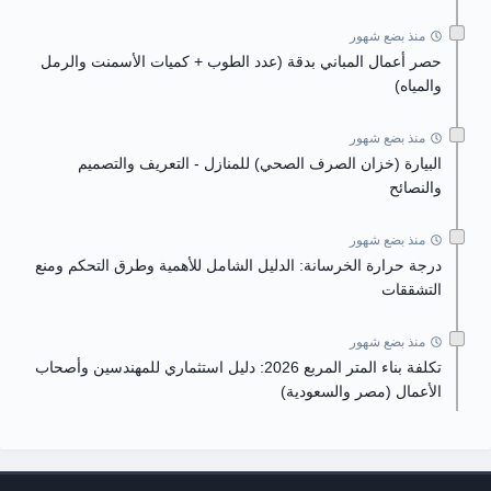
منذ بضع شهور
حصر أعمال المباني بدقة (عدد الطوب + كميات الأسمنت والرمل
والمياه)
منذ بضع شهور
البيارة (خزان الصرف الصحي) للمنازل - التعريف والتصميم
والنصائح
منذ بضع شهور
درجة حرارة الخرسانة: الدليل الشامل للأهمية وطرق التحكم ومنع
التشققات
منذ بضع شهور
تكلفة بناء المتر المربع 2026: دليل استثماري للمهندسين وأصحاب
الأعمال (مصر والسعودية)