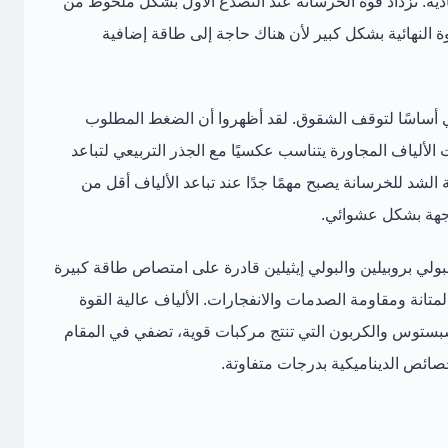
ادية. تزداد قوة الخرسانة عند التصدع الأول بشكل ملحوظ من
وة النهائية بشكل كبير لأن هناك حاجة إلى طاقة إضافية
 أساسًا لتوقف الشقوق. لقد أظهروا أن الضغط المطلوب
لألياف المجاورة يتناسب عكسيًا مع الجذر التربيعي لتباعد
ة الشد للخرسانة يصبح مهمًا جدًا عند تباعد الألياف أقل من
بولي بروبيلين والبولي إيثيلين قادرة على امتصاص طاقة كبيرة
لمتانة ومقاومة الصدمات والانفجارات. الألياف عالية القوة
أسبستوس والكربون التي تنتج مركبات قوية، تضفي في المقام
خصائص الديناميكية بدرجات متفاوتة.