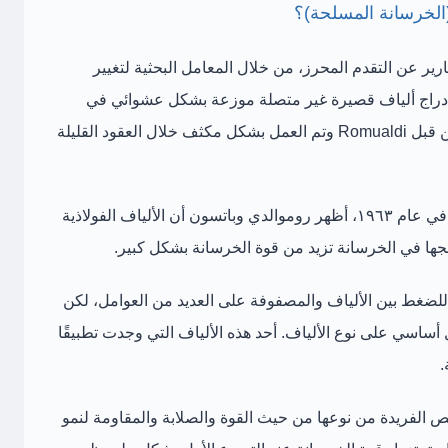
رير عن التقدم المحرز، من خلال المعامل البحثية لتغيير
دراج ألياف قصيرة غير متصلة موزعة بشكل عشوائي في
جميع أنحاء مصفوفة الخرسانة. بدأ هذا العمل من قبل Romualdi وتم العمل بشكل مكثف خلال العقود القليلة
للتغلب على مقاومة الشد المنخفضة للخرسانة في عام ١٩٦٣، أظهر روموالدي وباتسون أن الألياف الفولاذية
مجها في الخرسانة تزيد من قوة الخرسانة بشكل كبير.
 للضغط بين الألياف والمصفوفة على العديد من العوامل، لكن
أساسي على نوع الألياف. أحد هذه الألياف التي وجدت تطبيقًا
.
ص الفريدة من نوعها من حيث القوة والصلابة والمقاومة لنمو