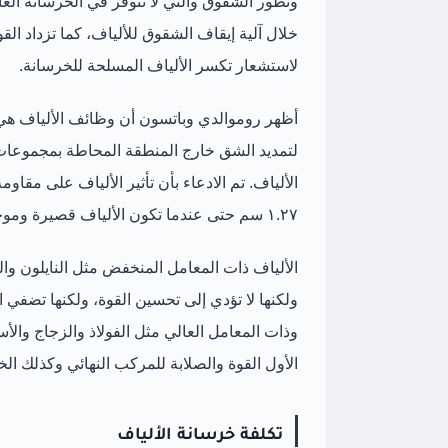
وتطور الشقوق والتي لا تتوفر في الخرسانة الع
خلال آلية إيقاف الشقوق للألياف، كما تزداد الق
لاستشعار تكسر الألياف المسلحة للخرسانة.
أظهر روموالدي وباتسون أن وظائف الألياف هي
لتمديد الشق خارج المنطقة المحاطة بمجموعات ا
الألياف. تم الادعاء بأن تأثير الألياف على مقاوم
١.٢٧ سم حتى عندما تكون الألياف قصيرة وموجهة بشكل عشوائي.
الألياف ذات المعامل المنخفض مثل النايلون وال
ولكنها لا تؤدي إلى تحسين القوة، ولكنها تضفي ا
وذات المعامل العالي مثل الفولاذ والزجاج وال
الأول القوة والصلابة للمركب النهائي وكذلك ال
تكلفة خرسانة الألياف