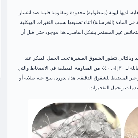
ية. لديها ليونة (ممطولية) محدودة ومقاومة قليلة ضد انتشار
ي المادة (الخرسانة) أثناء تصنيعها بسبب التغيرات الهيكلية
المتجانس غير المستمر بشكل أساسي. هذا موجود حتى قبل أن
شد وبالتالي تتطور الشقوق الصغيرة تحت الحمل المبكر عند
انفعال شد منخفض بترتيب ١٠٠ × ١٠ م / م المقابلة لـ ٣٠ إلى ٤٠٪ من المقاومة المطلقة في الانضغاط والتي
 غير المنضبط للشقوق الدقيقة. هذا، بدوره، ينتج عنه صلابة أو
دمات وتحمل التفجيرات.