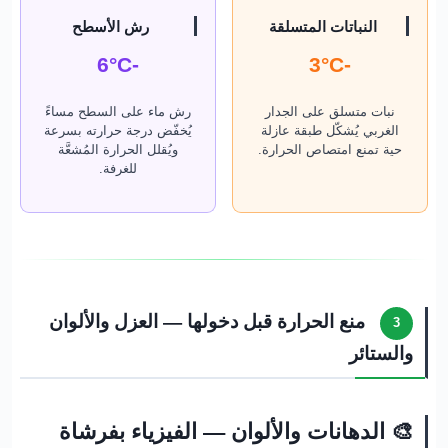
النباتات المتسلقة
رش الأسطح
-6°C
-3°C
نبات متسلق على الجدار
رش ماء على السطح مساءً
الغربي يُشكّل طبقة عازلة
يُخفّض درجة حرارته بسرعة
حية تمنع امتصاص الحرارة.
ويُقلل الحرارة المُشعَّة
للغرفة.
منع الحرارة قبل دخولها — العزل والألوان
3
والستائر
🎨 الدهانات والألوان — الفيزياء بفرشاة