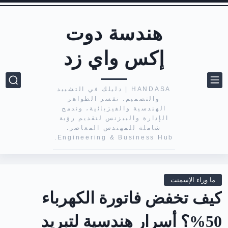
هندسة دوت
إكس واي زد
HANDASA | دليلك في التشييد
والتصميم. نفسر الظواهر
الهندسية والفيزيائية، وندمج
الإدارة والبيزنس لتقديم رؤية
شاملة للمهندس المعاصر.
Engineering & Business Hub.
ما وراء الإسمنت
كيف تخفض فاتورة الكهرباء
50%؟ أسرار هندسية لتبريد