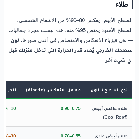
طلاء
السطح الأبيض يعكس 80–90% من الإشعاع الشمسي.
السطح الأسود يمتص 95% منه. هذه ليست مجرد جماليات
— هي فيزياء الانعكاس والامتصاص في أنقى صورها.
لون
سطحك الخارجي يُحدد قدر الحرارة التي تدخل منزلك قبل
أي شيء آخر
.
نوع السطح / اللون
معامل الانعكاس (Albedo)
الحرارة 
طلاء عاكس أبيض
0.75–0.90
10–25%
(Cool Roof)
طلاء أبيض عادي
0.55–0.70
30–45%