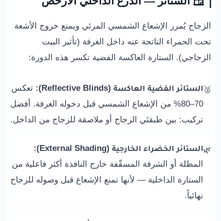
🪟 الستائر — الدرع الداخلي الأرخص
الزجاج يُمرر الإشعاع الشمسي المرئي ويمنع خروج الأشعة
تحت الحمراء الناتجة عنه داخل الغرفة (تأثير البيت
الزجاجي). الستارة العاكسة الفضية تكسر هذه الدورة:
الستائر الفضية العاكسة (Reflective Blinds):
تعكس
🥈
70–80% من الإشعاع الشمسي قبل دخوله الغرفة. أفضل
تركيب: بين طبقتَي الزجاج أو ملاصقة للزجاج من الداخل.
الستائر الخضراء الخارجية (External Shading):
🌿
المظلة أو الشرفة المسقّفة خارج النافذة أكثر فاعلية من
الستارة الداخلية — لأنها تمنع الإشعاع قبل وصوله للزجاج
نهائياً.