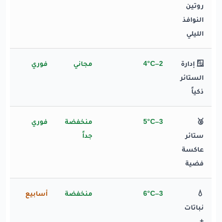
روتين
النوافذ
الليلي
🪟 إدارة
2–4°C
مجاني
فوري
الستائر
ذكياً
🥈
3–5°C
منخفضة
فوري
ستائر
جداً
عاكسة
فضية
💧
3–6°C
منخفضة
أسابيع
نباتات
+