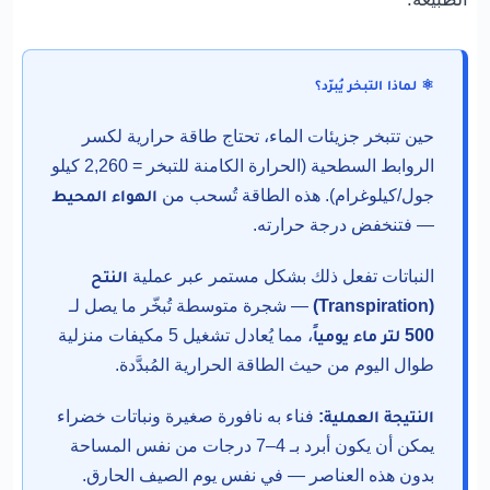
⚛️ لماذا التبخر يُبرّد؟
حين تتبخر جزيئات الماء، تحتاج طاقة حرارية لكسر
الروابط السطحية (الحرارة الكامنة للتبخر = 2,260 كيلو
جول/كيلوغرام). هذه الطاقة تُسحب من
الهواء المحيط
— فتنخفض درجة حرارته.
النباتات تفعل ذلك بشكل مستمر عبر عملية
النتح
(Transpiration)
— شجرة متوسطة تُبخّر ما يصل لـ
500 لتر ماء يومياً
، مما يُعادل تشغيل 5 مكيفات منزلية
طوال اليوم من حيث الطاقة الحرارية المُبدَّدة.
النتيجة العملية:
فناء به نافورة صغيرة ونباتات خضراء
يمكن أن يكون أبرد بـ 4–7 درجات من نفس المساحة
بدون هذه العناصر — في نفس يوم الصيف الحارق.