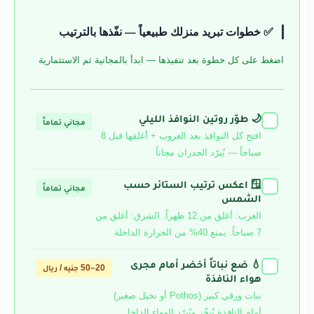
✅ خطوات تبريد منزلك طبيعياً — نفّذها بالترتيب
اضغط على كل خطوة بعد تنفيذها — ابدأ بالمجانية ثم الاستثمارية
🌙 طوّر روتين النوافذ الليلي
✓
مجاني تماماً
افتح كل النوافذ بعد الغروب + أغلقها قبل 8
صباحاً — يُبرّد الجدران مجاناً
🪟 اعكس ترتيب الستائر حسب
✓
مجاني تماماً
الشمس
الغرب: أغلق من 12 ظهراً. الشرق: أغلق من
7 صباحاً. يمنع 40% من الحرارة الداخلة
💧 ضع نباتاً أخضر أمام مجرى
✓
20–50 جنيه / ريال
هواء النافذة
نبات ورقي كبير (Pothos أو نخيل صغير)
أمام النافذة يُبخّر ويُبرّد الهواء الداخل