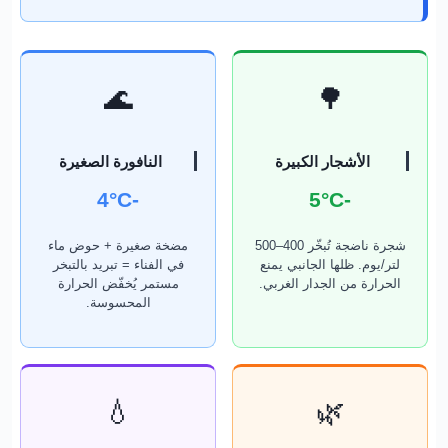
🌊
🌳
الأشجار الكبيرة
النافورة الصغيرة
-4°C
-5°C
شجرة ناضجة تُبخّر 400–500
مضخة صغيرة + حوض ماء
لتر/يوم. ظلها الجانبي يمنع
في الفناء = تبريد بالتبخر
الحرارة من الجدار الغربي.
مستمر يُخفّض الحرارة
المحسوسة.
💧
🌿