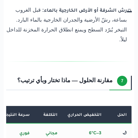
رش الشرفة أو الأرض الخارجية بالماء:
قبل الغروب
🌅
بساعة، رشّ الأرضية والجدران الخارجية بالماء البارد.
التبخر يُبرّد السطح ويمنع انطلاق الحرارة المخزنة للداخل
ليلاً.
مقارنة الحلول — ماذا تختار وبأي ترتيب؟
7
الحل
التخفيض الحراري
التكلفة
سرعة النتيجة
🌙
3–6°C
مجاني
فوري