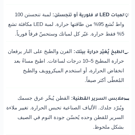
لمبات LED لا فلورية أو تنجستن:
لمبة تنجستن 100
💡
واط تُشع 95% من طاقتها حرارة. لمبة LED مكافئة تشع
5% فقط حرارة. غيّر كل لمباتك وستحسّ فرقاً فورياً.
الطبخ يُغيّر حرارة بيتك:
الفرن والطبخ على النار يرفعان
🍳
حرارة المطبخ 5–10 درجات لساعات. اطبخ مساءً بعد
انخفاض الحرارة، أو استخدم الميكروويف والطبخ
المُغطّى أكثر صيفاً.
ملابس السرير القطنية:
القطن يُبخّر عرق جسمك
🛏️
ويُبرّد جلدك. الألياف الصناعية تحبس الحرارة. تغيير ملاءة
السرير للقطن وحده يُحسّن جودة النوم في الصيف
بشكل ملحوظ.