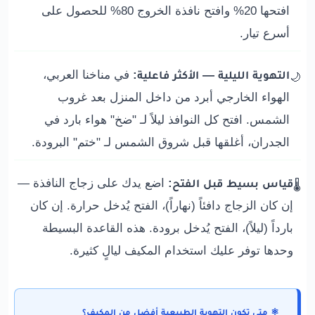
افتحها 20% وافتح نافذة الخروج 80% للحصول على
أسرع تيار.
التهوية الليلية — الأكثر فاعلية:
في مناخنا العربي،
🌙
الهواء الخارجي أبرد من داخل المنزل بعد غروب
الشمس. افتح كل النوافذ ليلاً لـ "ضخ" هواء بارد في
الجدران، أغلقها قبل شروق الشمس لـ "ختم" البرودة.
قياس بسيط قبل الفتح:
اضع يدك على زجاج النافذة —
🌡️
إن كان الزجاج دافئاً (نهاراً)، الفتح يُدخل حرارة. إن كان
بارداً (ليلاً)، الفتح يُدخل برودة. هذه القاعدة البسيطة
وحدها توفر عليك استخدام المكيف ليالٍ كثيرة.
⚛️ متى تكون التهوية الطبيعية أفضل من المكيف؟