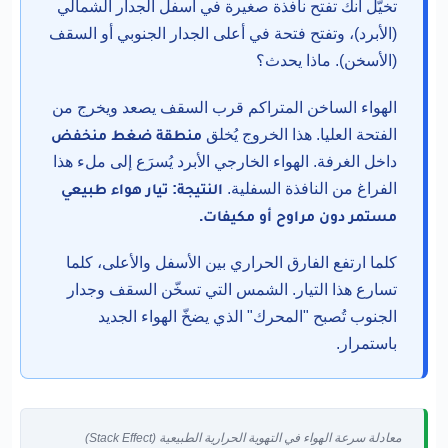
تخيّل أنك تفتح نافذة صغيرة في أسفل الجدار الشمالي
(الأبرد)، وتفتح فتحة في أعلى الجدار الجنوبي أو السقف
(الأسخن). ماذا يحدث؟
الهواء الساخن المتراكم قرب السقف يصعد ويخرج من
الفتحة العليا. هذا الخروج يُخلق
منطقة ضغط منخفض
داخل الغرفة. الهواء الخارجي الأبرد يُسرَع إلى ملء هذا
الفراغ من النافذة السفلية.
النتيجة: تيار هواء طبيعي
مستمر دون مراوح أو مكيفات.
كلما ارتفع الفارق الحراري بين الأسفل والأعلى، كلما
تسارع هذا التيار. الشمس التي تسخّن السقف وجدار
الجنوب تُصبح "المحرك" الذي يضخّ الهواء الجديد
باستمرار.
معادلة سرعة الهواء في التهوية الحرارية الطبيعية (Stack Effect)