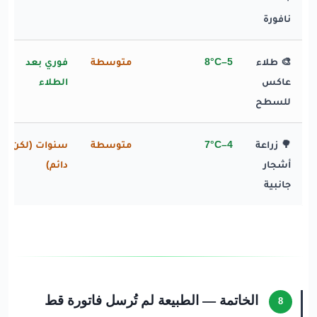
نافورة
🎨 طلاء
5–8°C
متوسطة
فوري بعد
عاكس
الطلاء
للسطح
🌳 زراعة
4–7°C
متوسطة
سنوات (لكن
أشجار
دائم)
جانبية
الخاتمة — الطبيعة لم تُرسل فاتورة قط
8