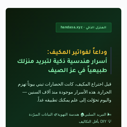
المنزل الذكي · handasa.xyz
وداعاً لفواتير المكيف:
أسرار هندسية ذكية لتبريد منزلك
طبيعياً في عز الصيف
قبل اختراع المكيف، كانت الحضارات تبني بيوتاً تهزم
الحرارة. هذه الأسرار موجودة منذ آلاف السنين —
واليوم تحوّلت إلى علم يمكنك تطبيقه غداً.
🌬️ التبريد السلبي
🏠 هندسة التهوية
🌿 النباتات المبرّدة
💡 DIY بأقل التكاليف