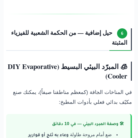
حيل إضافية — من الحكمة الشعبية للفيزياء
6
المثبتة
🧊 المبرّد البيئي البسيط (DIY Evaporative
Cooler)
في المناخات الجافة (كمعظم مناطقنا صيفاً)، يمكنك صنع
مكيّف بدائي فعلي بأدوات المطبخ:
🛠️ وصفة المبرد البيئي — في 10 دقائق
ضع أمام مروحة طاولة
وعاء به ثلج أو قوارير