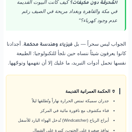
المُحرقة دون مكيفات؟
كيف كانت البيوت القديمة
في مكة والقاهرة وبغداد مريحة في الصيف رغم
عدم وجود كهرباء؟"
الجواب ليس سحراً — بل
فيزياء وهندسة محكمة
. أجدادنا
كانوا يعرفون شيئاً ننساه حين نلجأ للتكنولوجيا: الطبيعة
نفسها تحمل أدوات التبريد، ما عليك إلا أن تفهمها وتوجّهها.
🏺 الحكمة العمرانية القديمة
جدران سميكة تمتص الحرارة نهاراً وتُطلقها ليلاً
فناء مكشوف مع نافورة مائية في المركز
أبراج الرياح (Windcatcher) تُدخل الهواء البارد للأسفل
نوافذ صغيرة على الجنوب، كبيرة على الشمال