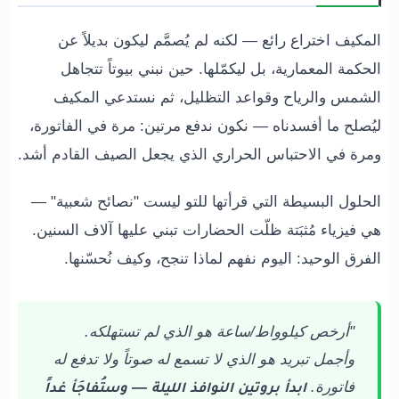
المكيف اختراع رائع — لكنه لم يُصمَّم ليكون بديلاً عن
الحكمة المعمارية، بل ليكمّلها. حين نبني بيوتاً تتجاهل
الشمس والرياح وقواعد التظليل، ثم نستدعي المكيف
ليُصلح ما أفسدناه — نكون ندفع مرتين: مرة في الفاتورة،
ومرة في الاحتباس الحراري الذي يجعل الصيف القادم أشد.
الحلول البسيطة التي قرأتها للتو ليست "نصائح شعبية" —
هي فيزياء مُثبَتة ظلّت الحضارات تبني عليها آلاف السنين.
الفرق الوحيد: اليوم نفهم لماذا تنجح، وكيف نُحسّنها.
"أرخص كيلوواط/ساعة هو الذي لم تستهلكه.
وأجمل تبريد هو الذي لا تسمع له صوتاً ولا تدفع له
فاتورة.
ابدأ بروتين النوافذ الليلة — وستُفاجَأ غداً