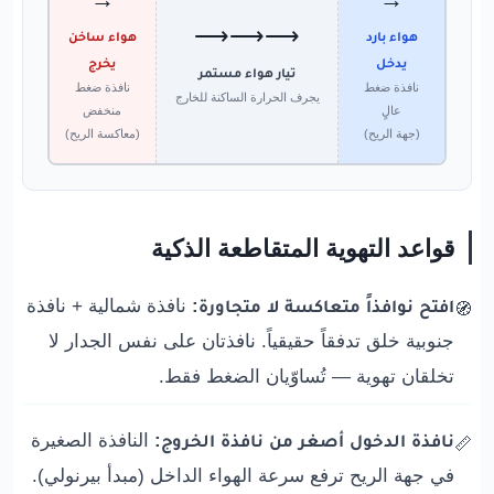
⟶⟶⟶
هواء بارد
هواء ساخن
يدخل
يخرج
تيار هواء مستمر
نافذة ضغط
نافذة ضغط
يجرف الحرارة الساكنة للخارج
عالٍ
منخفض
(جهة الريح)
(معاكسة الريح)
قواعد التهوية المتقاطعة الذكية
افتح نوافذاً متعاكسة لا متجاورة:
نافذة شمالية + نافذة
🧭
جنوبية خلق تدفقاً حقيقياً. نافذتان على نفس الجدار لا
تخلقان تهوية — تُساوّيان الضغط فقط.
نافذة الدخول أصغر من نافذة الخروج:
النافذة الصغيرة
📏
في جهة الريح ترفع سرعة الهواء الداخل (مبدأ بيرنولي).