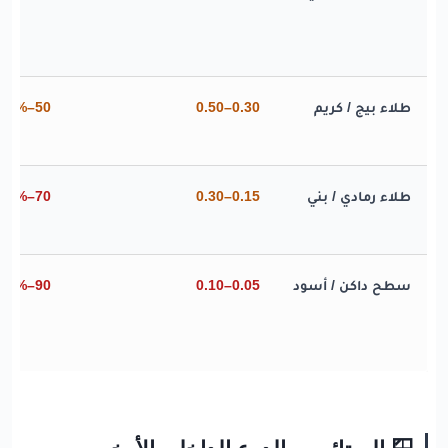
طلاء بيج / كريم
0.30–0.50
50–70%
طلاء رمادي / بني
0.15–0.30
70–85%
سطح داكن / أسود
0.05–0.10
90–95%