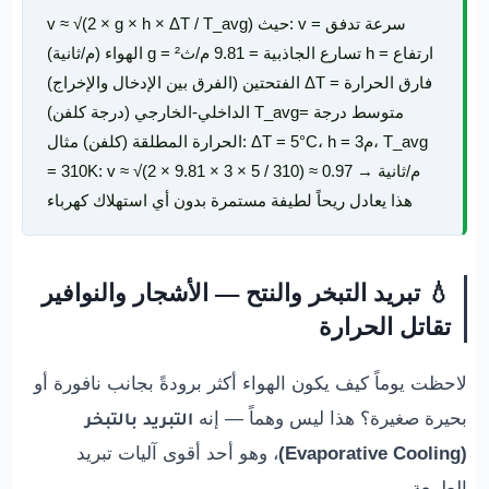
v ≈ √(2 × g × h × ΔT / T_avg) حيث: v = سرعة تدفق
الهواء (م/ثانية) g = تسارع الجاذبية = 9.81 م/ث² h = ارتفاع
الفتحتين (الفرق بين الإدخال والإخراج) ΔT = فارق الحرارة
الداخلي-الخارجي (درجة كلفن) T_avg= متوسط درجة
الحرارة المطلقة (كلفن) مثال: ΔT = 5°C، h = 3م، T_avg
= 310K: v ≈ √(2 × 9.81 × 3 × 5 / 310) ≈ 0.97 م/ثانية →
هذا يعادل ريحاً لطيفة مستمرة بدون أي استهلاك كهرباء
💧 تبريد التبخر والنتح — الأشجار والنوافير
تقاتل الحرارة
لاحظت يوماً كيف يكون الهواء أكثر برودةً بجانب نافورة أو
بحيرة صغيرة؟ هذا ليس وهماً — إنه
التبريد بالتبخر
(Evaporative Cooling)
، وهو أحد أقوى آليات تبريد
الطبيعة.