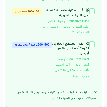
🥈 ركّب ستارة عاكسة فضية
✓
100–300 جنيه / ريال
على النوافذ الغربية
Reflective Blind أو فويل عاكس
خلف الستارة الحالية — تخفض درجة
الغرفة 3–4°C
🎨 اطلِ السطح الخارجي
✓
500–1500 جنيه / ريال للغرفة
لغرفتك بطلاء عاكس
أبيض
Cool Roof Paint أو طلاء
أبيض عادي — أكبر استثمار
بأكبر عائد: -5 إلى -8°C في
حرارة الغرفة
💡 إذا طبّقت الخطوات الخمس كلها، متوقع توفير 30–50% من
استهلاك المكيف في الصيف القادم.