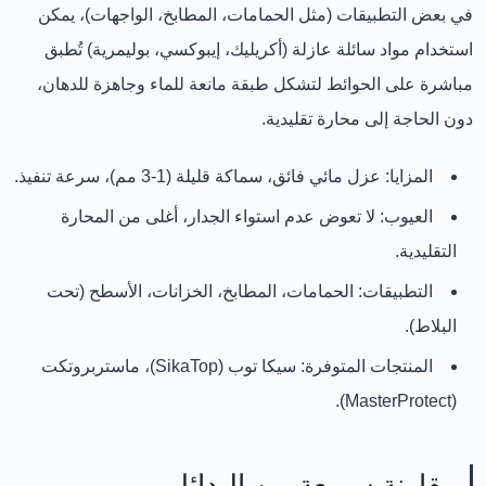
في بعض التطبيقات (مثل الحمامات، المطابخ، الواجهات)، يمكن
استخدام
مواد سائلة عازلة
(أكريليك، إيبوكسي، بوليمرية) تُطبق
مباشرة على الحوائط لتشكل طبقة مانعة للماء وجاهزة للدهان،
دون الحاجة إلى محارة تقليدية.
المزايا:
عزل مائي فائق، سماكة قليلة (1-3 مم)، سرعة تنفيذ.
العيوب:
لا تعوض عدم استواء الجدار، أغلى من المحارة
التقليدية.
التطبيقات:
الحمامات، المطابخ، الخزانات، الأسطح (تحت
البلاط).
المنتجات المتوفرة:
سيكا توب (SikaTop)
،
ماستربروتكت
.
(MasterProtect)
مقارنة سريعة بين البدائل