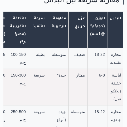
البديل
الوزن
عزل
مقاومة
سرعة
التكلفة
الت
(كجم/م²
حراري
الرطوبة
التنفيذ
التقريبية
التق
@1سم)
(مصر/
(ال
م²)
م²)
محارة
18-22
ضعيف
متوسطة
بطيئة
100-150
20-35
تقليدية
ج.م
لياسة
6-8
ممتاز
جيدة*
سريعة
150-300
40-80
خفيفة
ج.م
(بلانكو
فيل)
محارة
18-22
متوسطة
جيدة
سريعة
250-500
120
جاهزة
(أنواع
ج.م
ر.س