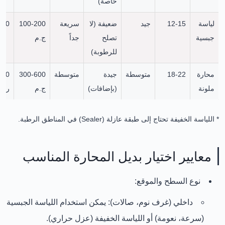
خاصة)
لياسة
12-15
جيد
ضعيفة (لا
سريعة
100-200
25-50
جبسية
تصلح
جداً
ج.م
للرطوبة)
محارة
18-22
متوسطة
جيدة
متوسطة
300-600
120
ملونة
(بإضافات)
ج.م
ر.س
* اللياسة الخفيفة تحتاج إلى طبقة عازلة (Sealer) في المناطق الرطبة.
معايير اختيار بديل المحارة المناسب
نوع السطح والموقع:
داخلي (غرف نوم، صالات):
يمكن استخدام اللياسة الجبسية
(سرعة، نعومة) أو اللياسة الخفيفة (عزل حراري).