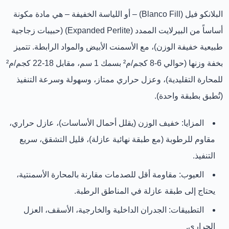
البلانكو فيل (Blanco Fill)
– أو اللياسة الخفيفة – هي مادة مكونة
أساساً من
البيرلايت الممدد (Expanded Perlite)
(حبيبات زجاجية
طبيعية خفيفة الوزن)، مع الأسمنت الأبيض والمواد الرابطة. تتميز
بخفة وزنها (حوالي
6-8 كجم/م²
بسمك 1 سم، مقابل 18-22 كجم/م²
للمحارة التقليدية)، وعزل حراري ممتاز، وسهولة وسرعة التنفيذ
(تُطبق بطبقة واحدة).
المزايا:
خفيف الوزن (يقلل أحمال الأساسات)، عازل حراري،
مقاوم للرطوبة (مع طبقة نهائية عازلة)، قليل التشقق، سريع
التنفيذ.
العيوب:
مقاومة أقل للصدمات مقارنة بالمحارة الأسمنتية،
يحتاج إلى طبقة عازلة في المناطق الرطبة.
التطبيقات:
الجدران الداخلية والخارجية، الأسقف، العزل
الحراري.