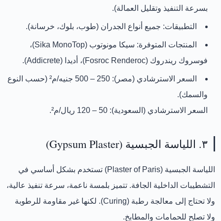
بسرعة التنفيذ وتقليل العمالة).
التطبيقات:
جميع أنواع الجدران (طوب، بلوك، خرسانة).
المنتجات المتوفرة:
سيكا مونوتوب (Sika MonoTop)
،
فوسروك ريندروك (Fosroc Renderoc)
،
أديدا (Addicrete)
.
السعر الاسترشادي (مصر):
250 – 500 جنيه/م²
(حسب النوع
والسمك).
السعر الاسترشادي (السعودية):
50 – 120 ريال/م²
.
٣. اللياسة الجبسية (Gypsum Plaster)
اللياسة الجبسية (Plaster of Paris)
تستخدم بشكل أساسي في
التشطيبات الداخلية الجافة. تتميز بلمسة ناعمة، سرعة تنفيذ عالية،
ولا تحتاج إلى معالجة رطبة (Curing). لكنها
غير مقاومة للرطوبة
ولا تصلح للحمامات والمطابخ.