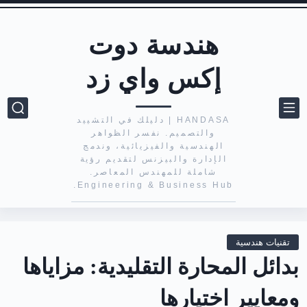
هندسة دوت
إكس واي زد
HANDASA | دليلك في التشييد
والتصميم. نفسر الظواهر
الهندسية والفيزيائية، وندمج
الإدارة والبيزنس لتقديم رؤية
شاملة للمهندس المعاصر.
Engineering & Business Hub.
تقنيات هندسية
بدائل المحارة التقليدية: مزاياها
ومعايير اختيارها