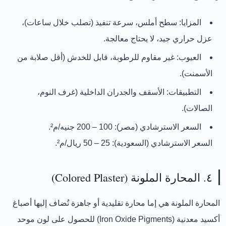
المزايا:
سطح أملس، سرعة تنفيذ (تصلب خلال ساعات)،
عزل حراري جيد، لا يحتاج معالجة.
العيوب:
غير مقاوم للرطوبة، قابل للخدش (أقل صلابة من
الأسمنت).
التطبيقات:
الأسقف والجدران الداخلية (غرف النوم،
الصالات).
السعر الاسترشادي (مصر):
100 – 200 جنيه/م²
.
السعر الاسترشادي (السعودية):
25 – 50 ريال/م²
.
٤. المحارة الملونة (Colored Plaster)
المحارة الملونة
هي إما محارة تقليدية أو جاهزة تُضاف إليها
أصباغ
أكسيد معدنية (Iron Oxide Pigments)
للحصول على لون موحد