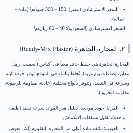
السعر الاسترشادي (مصر):
150 – 300 جنيه/م²
(مادة +
عمالة).
السعر الاسترشادي (السعودية):
40 – 80 ريال/م²
.
٢. المحارة الجاهزة (Ready-Mix Plaster)
المحارة الجاهزة
هي خليط جاف معبأ في أكياس (أسمنت، رمل
معاير، إضافات بوليمرية)، تُخلط بالماء في الموقع. توفر جودة ثابتة
وسرعة في التنفيذ، وتتوفر بأنواع مختلفة (عادية، مقاومة للرطوبة،
مقاومة للحريق).
المزايا:
جودة موحدة، تقليل هدر المواد، سرعة تنفيذ (طبقة
واحدة)، تقليل تشققات الانكماش.
العيوب:
تكلفة مادة أعلى من المحارة التقليدية (لكن تعوض