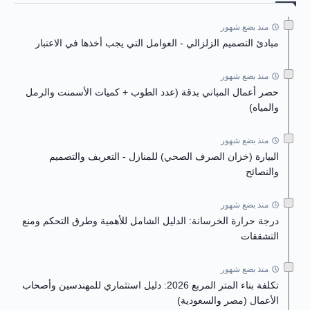
منذ بضع شهور
مبادئ التصميم الزلزالي - العوامل التي يجب أخذها في الاعتبار
منذ بضع شهور
حصر أعمال المباني بدقة (عدد الطوب + كميات الأسمنت والرمل
والمياه)
منذ بضع شهور
البيارة (خزان الصرف الصحي) للمنازل - التعريف والتصميم
والنصائح
منذ بضع شهور
درجة حرارة الخرسانة: الدليل الشامل للأهمية وطرق التحكم ومنع
التشققات
منذ بضع شهور
تكلفة بناء المتر المربع 2026: دليل استثماري للمهندسين وأصحاب
الأعمال (مصر والسعودية)