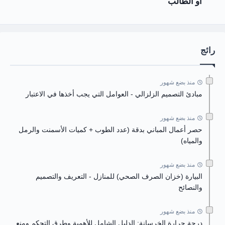
أو الطالب
رائج
منذ بضع شهور
مبادئ التصميم الزلزالي - العوامل التي يجب أخذها في الاعتبار
منذ بضع شهور
حصر أعمال المباني بدقة (عدد الطوب + كميات الأسمنت والرمل
والمياه)
منذ بضع شهور
البيارة (خزان الصرف الصحي) للمنازل - التعريف والتصميم
والنصائح
منذ بضع شهور
درجة حرارة الخرسانة: الدليل الشامل للأهمية وطرق التحكم ومنع