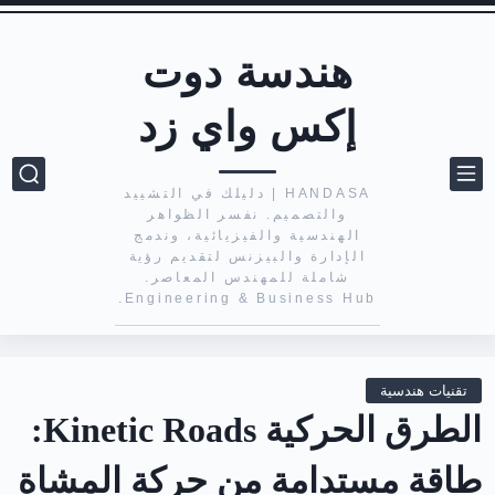
هندسة دوت
إكس واي زد
HANDASA | دليلك في التشييد
والتصميم. نفسر الظواهر
الهندسية والفيزيائية، وندمج
الإدارة والبيزنس لتقديم رؤية
شاملة للمهندس المعاصر.
Engineering & Business Hub.
تقنيات هندسية
الطرق الحركية Kinetic Roads:
طاقة مستدامة من حركة المشاة