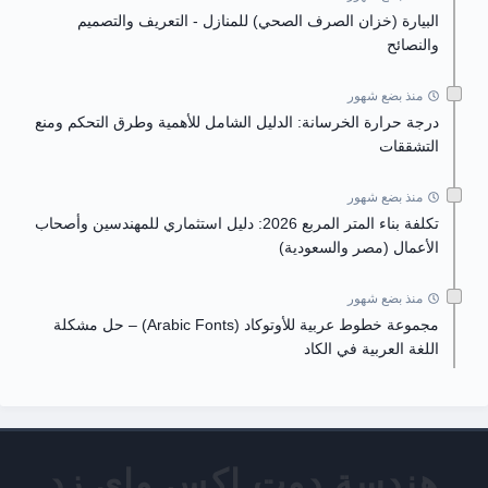
البيارة (خزان الصرف الصحي) للمنازل - التعريف والتصميم
والنصائح
منذ بضع شهور
درجة حرارة الخرسانة: الدليل الشامل للأهمية وطرق التحكم ومنع
التشققات
منذ بضع شهور
تكلفة بناء المتر المربع 2026: دليل استثماري للمهندسين وأصحاب
الأعمال (مصر والسعودية)
منذ بضع شهور
مجموعة خطوط عربية للأوتوكاد (Arabic Fonts) – حل مشكلة
اللغة العربية في الكاد