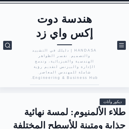
هندسة دوت
إكس واي زد
HANDASA | دليلك في التشييد
والتصميم. نفسر الظواهر
الهندسية والفيزيائية، وندمج
الإدارة والبيزنس لتقديم رؤية
شاملة للمهندس المعاصر.
Engineering & Business Hub.
ديكور وأثاث
طلاء الألمنيوم: لمسة نهائية
جذابة ومتينة للأسطح المختلفة