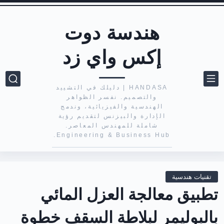
هندسة دوت
إكس واي زد
HANDASA | دليلك في التشييد
والتصميم. نفسر الظواهر
الهندسية والفيزيائية، وندمج
الإدارة والبيزنس لتقديم رؤية
شاملة للمهندس المعاصر.
Engineering & Business Hub.
تقنيات هندسية
تطبيق معالجة العزل المائي
بالبوليمر لبلاطة السقف خطوة