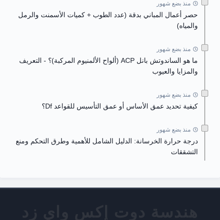
منذ بضع شهور
حصر أعمال المباني بدقة (عدد الطوب + كميات الأسمنت والرمل
والمياه)
منذ بضع شهور
ما هو الساندوتش بانل ACP (ألواح الألمنيوم المركبة)؟ - التعريف
والمزايا والعيوب
منذ بضع شهور
كيفية تحديد عمق الأساس أو عمق التأسيس للقواعد Df؟
منذ بضع شهور
درجة حرارة الخرسانة: الدليل الشامل للأهمية وطرق التحكم ومنع
التشققات