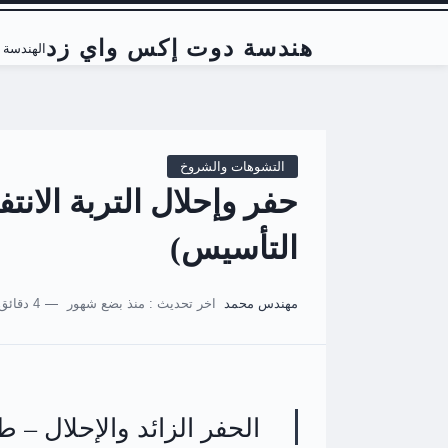
هندسة دوت إكس واي زد
الهندسة ا
التشوهات والشروخ
حفر وإحلال التربة الانت
التأسيس)
مهندس محمد
اخر تحديث :
منذ بضع شهور
4 دقائق للقراءة
الحفر الزائد والإحلال – طر