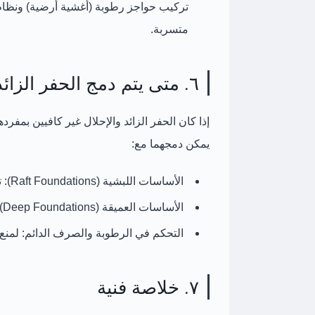
تركيب
حواجز رطوبة
(أغشية أرضية) و
نظام ص
متسربة.
٦. متى يتم دمج الحفر الزائد مع حلول أخرى؟
إذا كان الحفر الزائد والإحلال غير كافيين بمفرده
يمكن دمجهما مع:
الأساسات اللبشية (Raft Foundations):
ت
الأساسات العميقة (Deep Foundations):
التحكم في الرطوبة والصرف الدائم:
لمنع 
٧. خلاصة فنية