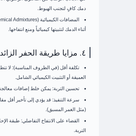
دمك كافٍ لتجنب الهبوط.
المضافات الكيميائية (Chemical Admixtures):
أثناء الدمك لتثبيتها كيميائياً ومنع انتفاخها.
٤. مزايا طريقة الحفر الزائد والإحلال
تكلفة أقل (في الظروف المناسبة):
لا تتط
العميقة أو التثبيت الكيميائي الشامل.
تحسين التربة:
يمكن خلط إضافات معالجة ال
سرعة التنفيذ:
قد يؤدي إلى تأخير أقل مقا
(مثل الغمر المسبق).
القضاء على الانتفاخ التفاضلي:
طبقة الإحل
التربة.