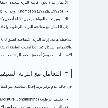
الأعماق قد لا تكون كافية للتربة شديدة الانتفا
Thompson (1992a, 1992b):
وجد أنه إذا
للتأسيس
تحت القواعد، يكون الأداء أفضل بك
إلى
6 أمتار
مع معالجة التربة بالرطوبة وإعادة
ملاحظة هامة:
إز
والانكماش بشكل كبير. إذا امتدت الطبقة الانتف
الأساسات العميقة) أو دمج الحفر الزائد مع المعال
٣. التعامل مع التربة المتبقية (إذا لم يكن الإحلال ممكنًا)
في حالة عدم توفر تربة إحلال مناسبة غير انتفا
تكييف الرطوبة (Moisture Conditioning):
في الجانب الرطب من المحتوى الرطوبي الأمث