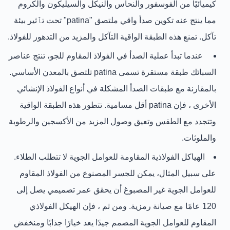
كيميائيًا من الفوسفور والنحاس والنيكل والسيليكون والكروم
مما ينتج عنه تكوين صدأ واقي ملتصق "patina" تحت تٱثير بيئة
تآكل. تمنع هذه الطبقة الواقية التآكل والمزيد من التدهور للفولاذ.
عندما تبدأ عملية الصدأ في الفولاذ المقاوم للجو، تنتج عناصر
السبائك طبقة مستقرة تسمى patina تلتصق بالمعدن الأساسي.
بالمقارنة مع طبقات الصدأ المشكلة في أنواع الفولاذ الإنشائي
الأخرى ، فإن patina أقل مسامية. تتطور هذه الطبقة الواقية
وتتجدد مع الطقس وتعيق وصول المزيد من الأكسجين والرطوبة
والملوثات.
الهياكل الفولاذية المقاومة للعوامل الجوية لا تتطلب الطلاء.
على سبيل المثال، يمكن للجسر المصنوع من الفولاذ المقاوم
للعوامل الجوية غير المصبوغ أن يحقق عمر تصميمي يصل إلى
120 عامًا مع صيانة رمزية. ومن ثم ، فإن الهيكل الفولاذي
المقاوم للعوامل الجوية المصمم جيدًا يعد خيارًا جذابًا ومنخفض