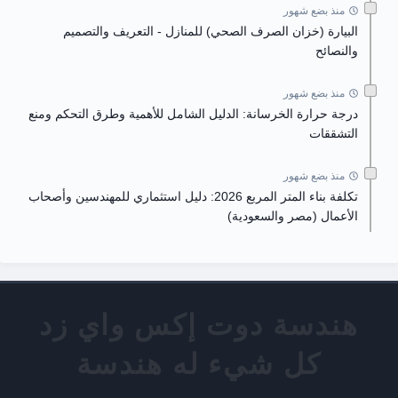
منذ بضع شهور
البيارة (خزان الصرف الصحي) للمنازل - التعريف والتصميم
والنصائح
منذ بضع شهور
درجة حرارة الخرسانة: الدليل الشامل للأهمية وطرق التحكم ومنع
التشققات
منذ بضع شهور
تكلفة بناء المتر المربع 2026: دليل استثماري للمهندسين وأصحاب
الأعمال (مصر والسعودية)