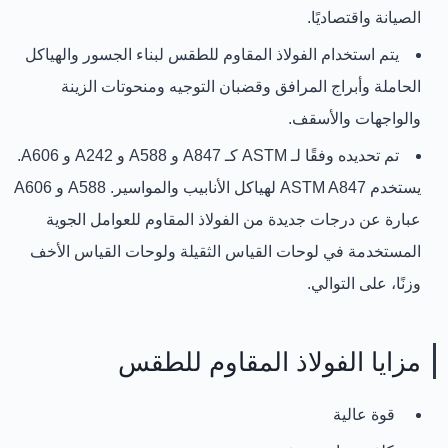
الصيانة واقتصاديًا.
يتم استخدام الفولاذ المقاوم للطقس لبناء الجسور والهياكل
الحاملة وأبراج المرافق وقضبان التوجيه ومنحوتات الزينة
والواجهات والأسقف.
تم تحديده وفقًا لـ ASTM كـ A847 و A588 و A242 و A606.
يستخدم ASTM A847 لهياكل الأنابيب والمواسير. A588 و A606
عبارة عن درجات جديدة من الفولاذ المقاوم للعوامل الجوية
المستخدمة في لوحات القياس الثقيلة ولوحات القياس الأخف
وزنًا، على التوالي.
مزايا الفولاذ المقاوم للطقس
قوة عالية