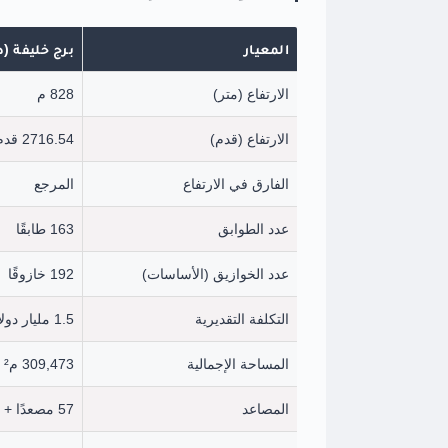
المعيار
برج خليفة (د
الارتفاع (متر)
828 م
الارتفاع (قدم)
2716.54 قدم
الفارق في الارتفاع
المرجع
عدد الطوابق
163 طابقًا
عدد الخوازيق (الأساسات)
192 خازوقًا
التكلفة التقديرية
1.5 مليار دولار
المساحة الإجمالية
309,473 م²
المصاعد
57 مصعدًا + 8 سلالم متحركة