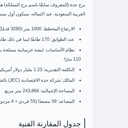
برج جدة
(المعروف سابقًا باسم برج المملكة) ه
العربية السعودية. عند اكتماله، سيكون أول مبنى في ال
الارتفاع المخطط:
1000 متر (3280 قدمًا).
عدد الطوابق:
170 طابقًا (بما في ذلك طابقين سفليين).
نظام الأساسات:
لبشة خرسانية مسلحة بسمك 4.5 متر، م
110 مترًا.
التكلفة التقديرية:
1.23 مليار دولار أمريكي (حوالي 4.45 مليار ريال سعودي).
المالك:
شركة جدة الاقتصادية (JEC) بالشراكة مع شركة المملكة القابضة (KHC).
المساحة الإجمالية:
243,866 متر مربع.
المصاعد:
59 مصعدًا (55 فردي + 4 مزدوج) من تصنيع شركة Kone.
جدول المقارنة الفنية