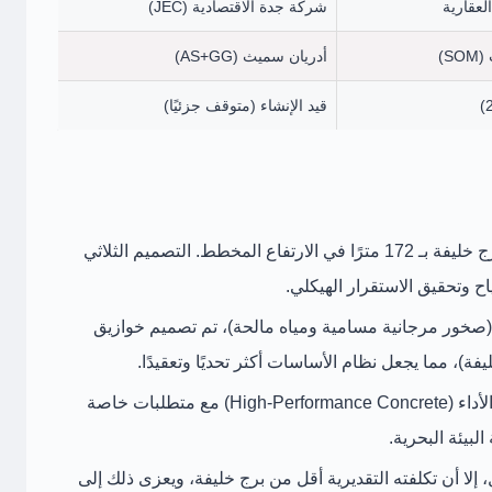
لعقارية
شركة جدة الاقتصادية (JEC)
S)
أدريان سميث (AS+GG)
قيد الإنشاء (متوقف جزئيًا)
برج جدة يتفوق على برج خليفة بـ 172 مترًا في الارتفاع المخطط. التصميم الثلاثي
ح وتحقيق الاستقرار الهيكلي.
خور مرجانية مسامية ومياه مالحة)، تم تصميم خوازيق
يتطلب كلا البرجين خرسانة عالية الأداء (High-Performance Concrete) مع متطلبات خاصة
لبيئة البحرية.
لا أن تكلفته التقديرية أقل من برج خليفة، ويعزى ذلك إلى