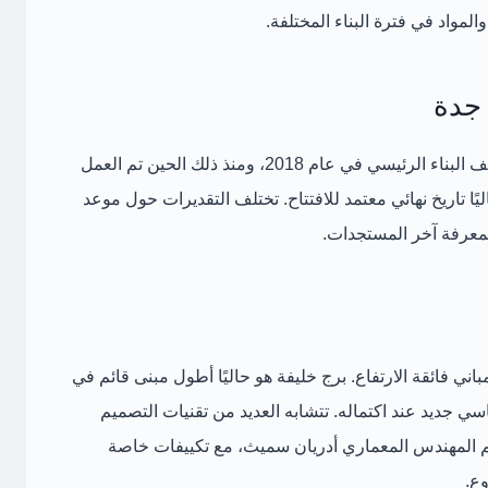
مواد في فترة البناء المختلفة.
 جدة
من المهم توضيح أن برج جدة لم يكتمل بعد. توقف البناء الرئيسي في عام 2018، ومنذ ذلك الحين تم العمل
ا تاريخ نهائي معتمد للافتتاح. تختلف التقديرات حول موعد
لمعرفة آخر المستجدات.
ني فائقة الارتفاع. برج خليفة هو حاليًا أطول مبنى قائم في
سي جديد عند اكتماله. تتشابه العديد من تقنيات التصميم
يم المهندس المعماري أدريان سميث، مع تكييفات خاصة
ع.