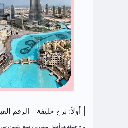
أولاً: برج خليفة – الرقم ال
برج خليفة
هو أطول مبنى من صنع الإنسان في العا