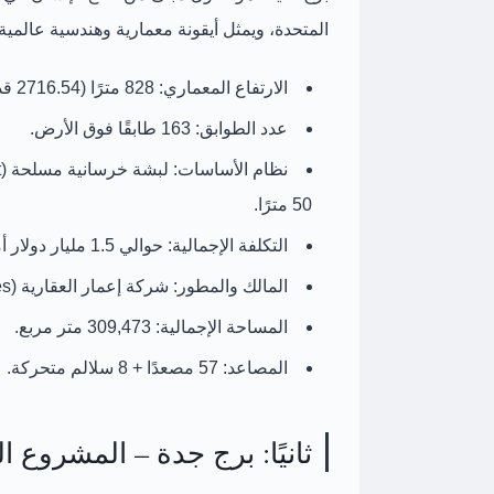
المتحدة، ويمثل أيقونة معمارية وهندسية عالمية.
الارتفاع المعماري:
828 مترًا (2716.54 قدمًا).
عدد الطوابق:
163 طابقًا فوق الأرض.
نظام الأساسات:
لبشة خرسانية مسلحة (Raft) بسمك 3.7 متر، مدعومة بـ
50 مترًا.
التكلفة الإجمالية:
حوالي 1.5 مليار دولار أمريكي.
المالك والمطور:
شركة إعمار العقارية (Emaar Properties).
المساحة الإجمالية:
309,473 متر مربع.
المصاعد:
57 مصعدًا + 8 سلالم متحركة.
ثانيًا: برج جدة – المشروع 