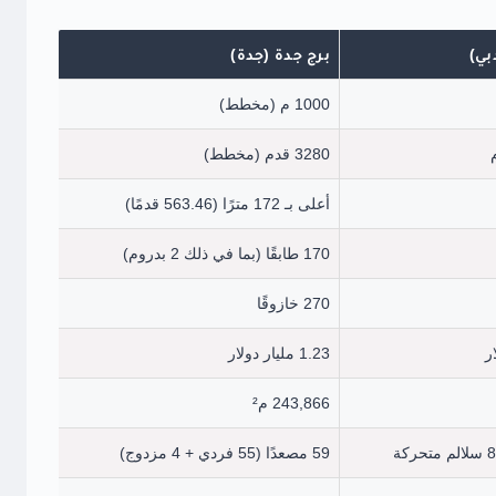
بي)
برج جدة (جدة)
1000 م (مخطط)
3280 قدم (مخطط)
أعلى بـ 172 مترًا (563.46 قدمًا)
170 طابقًا (بما في ذلك 2 بدروم)
270 خازوقًا
1.23 مليار دولار
243,866 م²
59 مصعدًا (55 فردي + 4 مزدوج)