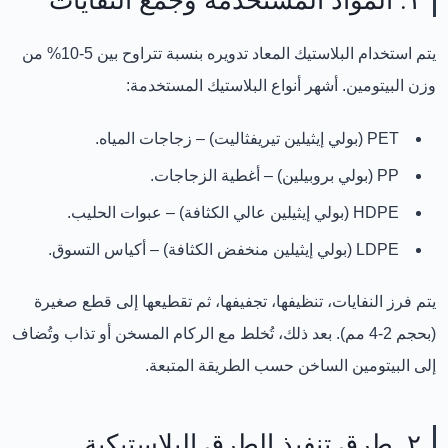
يتم استخدام
البلاستيك المعاد تدويره
بنسبة تتراوح بين 5-10% من
وزن البيتومين. أشهر أنواع البلاستيك المستخدمة:
PET (بولي إيثيلين تيريفثاليت) – زجاجات المياه.
PP (بولي بروبيلين) – أغطية الزجاجات.
HDPE (بولي إيثيلين عالي الكثافة) – عبوات الحليب.
LDPE (بولي إيثيلين منخفض الكثافة) – أكياس التسوق.
يتم
فرز النفايات، تنظيفها، تجفيفها، ثم تقطيعها إلى قطع صغيرة
(بحجم 2-4 مم)
. بعد ذلك، تُخلط مع الركام المسخن أو تذاب وتُضاف
إلى البيتومين الساخن حسب الطريقة المتبعة.
٢. طرق تنفيذ الطرق البلاستيكية