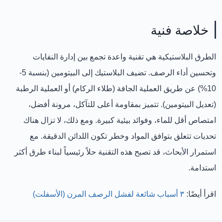
خلاصة فنية
الطرق البلاستيكية هي تقنية واعدة تجمع بين
إدارة النفايات
وتحسين أداء الرصف
. تضيف البلاستيك إلى البيتومين (بنسبة 5-
10%) عن طريق
العملية الجافة (طلاء الركام)
أو
العملية الرطبة
(تعديل البيتومين)
. تتميز بمقاومة أعلى للتآكل، مرونة أفضل،
امتصاص أقل للماء، وفوائد بيئية كبيرة. ومع ذلك، لا تزال هناك
تحديات تتعلق
بتوافق المواد
و
خطر تكون اللدائن الدقيقة
. مع
استمرار الأبحاث، قد تصبح هذه التقنية حلاً رئيسياً لبناء طرق أكثر
استدامة.
اقرأ أيضًا:
٣ أسباب شائعة لفشل الرصف المرن (الأسفلت)