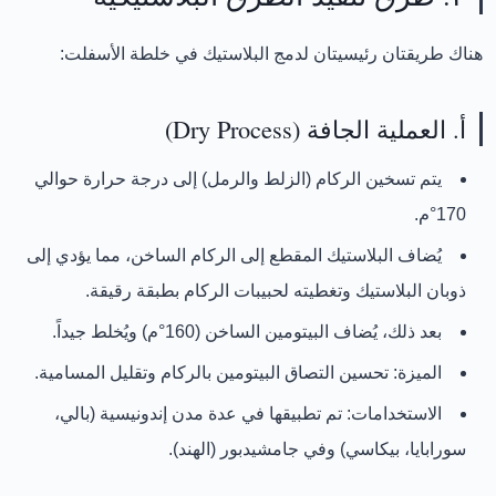
هناك طريقتان رئيسيتان لدمج البلاستيك في خلطة الأسفلت:
أ. العملية الجافة (Dry Process)
يتم
تسخين الركام (الزلط والرمل) إلى درجة حرارة حوالي
170°م
.
يُضاف البلاستيك المقطع إلى الركام الساخن، مما يؤدي إلى
ذوبان البلاستيك وتغطيته لحبيبات الركام بطبقة رقيقة
.
بعد ذلك، يُضاف البيتومين الساخن (160°م) ويُخلط جيداً.
الميزة:
تحسين التصاق البيتومين بالركام وتقليل المسامية.
الاستخدامات:
تم تطبيقها في عدة مدن إندونيسية (بالي،
سورابايا، بيكاسي) وفي جامشيدبور (الهند).