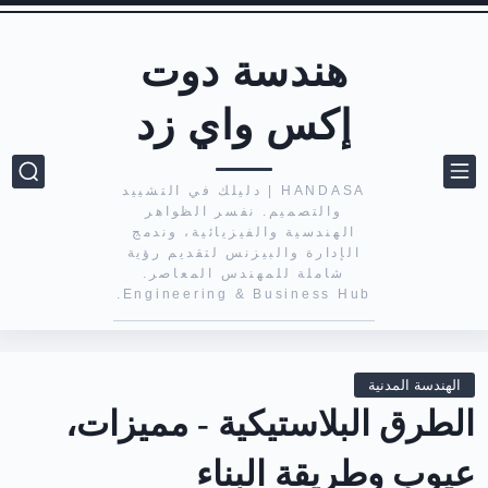
هندسة دوت
إكس واي زد
HANDASA | دليلك في التشييد
والتصميم. نفسر الظواهر
الهندسية والفيزيائية، وندمج
الإدارة والبيزنس لتقديم رؤية
شاملة للمهندس المعاصر.
Engineering & Business Hub.
الهندسة المدنية
الطرق البلاستيكية - مميزات،
عيوب وطريقة البناء