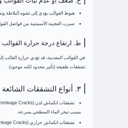
ح. ضعف أو عدم ثبات القوالب 
هبوط القوالب يؤدي إلى تشوه البلاطة وتش
تسرب العجينة الأسمنتية من فواصل القو
ط. ارتفاع درجة حرارة القوالب ا
في القوالب المعدنية، قد تؤدي حرارة القالب إ
تشققات طفيفة (تأثير محدود لكنه موجود).
٣. أنواع التشققات الشائعة في البلاطات
تشققات انكماش لدن (Plastic Shrinkage Cracks):
بسبب تبخر الماء السطحي بسرعة.
تشققات انكماش حراري (Thermal Shrinkage Cracks):