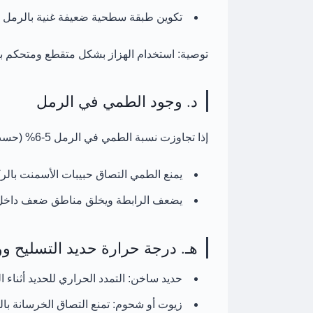
تكوين طبقة سطحية ضعيفة غنية بالرمل (Sanding Layer) معرضة للتشقق والتفكك
توصية:
استخدام الهزاز بشكل متقطع ومتحكم به، 
د. وجود الطمي في الرمل
إذا تجاوزت نسبة الطمي في الرمل
5-6%
(حسب 
يمنع الطمي التصاق حبيبات الأسمنت بالرك
يضعف الرابطة ويخلق مناطق ضعف داخل 
هـ. درجة حرارة حديد التسليح و
حديد ساخن:
التمدد الحراري للحديد أثناء
زيوت أو شحوم:
تمنع التصاق الخرسانة با