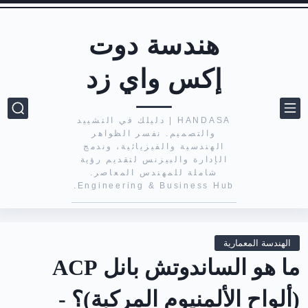
هندسة دوت
إكس واي زد
HANDASA | دليلك في التشييد
والتصميم. نفسر الظواهر
الهندسية والفيزيائية، وندمج
الإدارة والبيزنس لتقديم رؤية
شاملة للمهندس المعاصر.
Engineering & Business Hub.
الهندسة المعمارية
ما هو الساندوتش بانل ACP
(ألواح الألمنيوم المركبة)؟ -