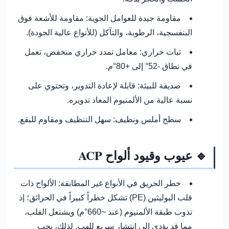
مقاومة جيدة للعوامل الجوية:
مقاومة للأشعة فوق
البنفسجية، الرطوبة، والتآكل (للأنواع عالية الجودة).
ثبات حراري:
معامل تمدد حراري منخفض، تعمل
في نطاق -52° إلى +80°م.
صديقة للبيئة:
قابلة لإعادة التدوير، وتحتوي على
نسبة عالية من الألمنيوم المعاد تدويره.
سطح أملس ونظيف:
سهل التنظيف ومقاوم للبقع.
🔹 عيوب وقيود ألواح ACP
خطر الحريق في الأنواع غير المطابقة:
الألواح ذات
قلب البوليثين (PE) تشكل خطراً كبيراً في الحرائق؛ إذ
تذوب طبقة الألمنيوم (عند ~660°م) ويشتعل القلب،
مما قد يؤدي إلى انتشار سريع للهب.
لذلك، يجب