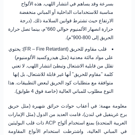
بسرعة وقد يساهم في انتشار اللهب. هذه الألواح
مناسبة للاستخدامات الداخلية أو المباني منخفضة
الارتفاع حيث تشترط قوانين السلامة ذلك. (درجة
حرارة انصهار الألمنيوم حوالي 660°م، بينما تصل حرارة
الحريق إلى 800-900°م).
قلب مقاوم للحريق (FR – Fire Retardant):
يحتوي
على مواد مالئة معدنية (مثل هيدروكسيد الألومنيوم)
تقلل من قابلية الاشتعال وتبطئ انتشار اللهب. لا تعني
كلمة "مقاوم للحريق" أنها غير قابلة للاشتعال، بل إنها
متوافقة مع متطلبات كود الحريق
لبعض التطبيقات. هذا
النوع مطلوب للمباني العالية (خاصة فوق 4 طوابق).
معلومة مهمة:
في أعقاب حوادث حرائق شهيرة (مثل حريق
برج غرينفيل في لندن)، قامت العديد من الدول (مثل الإمارات
العربية المتحدة) بمنع استخدام ألواح ACP ذات قلب البوليثين
في المباني العالية، واشترطت استخدام الأنواع المقاومة