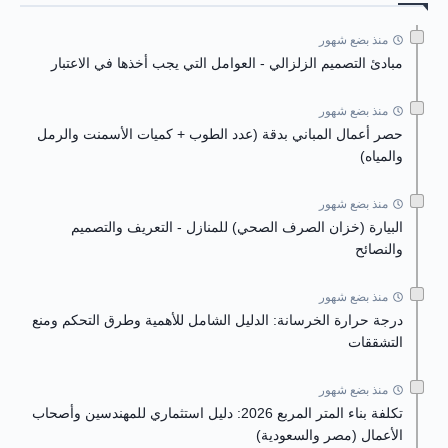
منذ بضع شهور
مبادئ التصميم الزلزالي - العوامل التي يجب أخذها في الاعتبار
منذ بضع شهور
حصر أعمال المباني بدقة (عدد الطوب + كميات الأسمنت والرمل
والمياه)
منذ بضع شهور
البيارة (خزان الصرف الصحي) للمنازل - التعريف والتصميم
والنصائح
منذ بضع شهور
درجة حرارة الخرسانة: الدليل الشامل للأهمية وطرق التحكم ومنع
التشققات
منذ بضع شهور
تكلفة بناء المتر المربع 2026: دليل استثماري للمهندسين وأصحاب
الأعمال (مصر والسعودية)