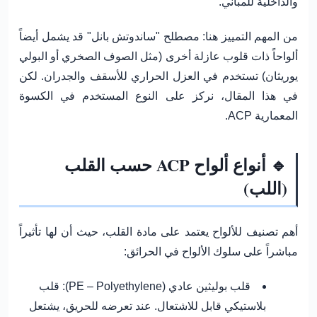
والداخلية للمباني.
من المهم التمييز هنا: مصطلح "ساندوتش بانل" قد يشمل أيضاً
ألواحاً ذات قلوب عازلة أخرى (مثل الصوف الصخري أو البولي
يوريثان) تستخدم في العزل الحراري للأسقف والجدران. لكن
في هذا المقال، نركز على النوع المستخدم في الكسوة
المعمارية ACP.
🔹 أنواع ألواح ACP حسب القلب
(اللب)
أهم تصنيف للألواح يعتمد على مادة القلب، حيث أن لها تأثيراً
مباشراً على سلوك الألواح في الحرائق:
قلب بوليثين عادي (PE – Polyethylene):
قلب
بلاستيكي قابل للاشتعال. عند تعرضه للحريق، يشتعل