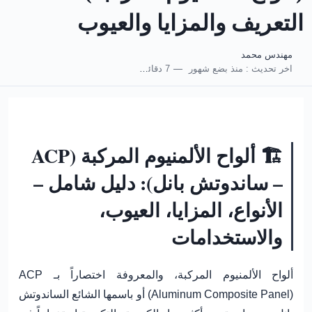
التعريف والمزايا والعيوب
مهندس محمد
اخر تحديث :
منذ بضع شهور
7 دقائق للقراءة
🏗️ ألواح الألمنيوم المركبة (ACP
– ساندوتش بانل): دليل شامل –
الأنواع، المزايا، العيوب،
والاستخدامات
ألواح الألمنيوم المركبة، والمعروفة اختصاراً بـ
ACP
(Aluminum Composite Panel)
أو باسمها الشائع
الساندوتش