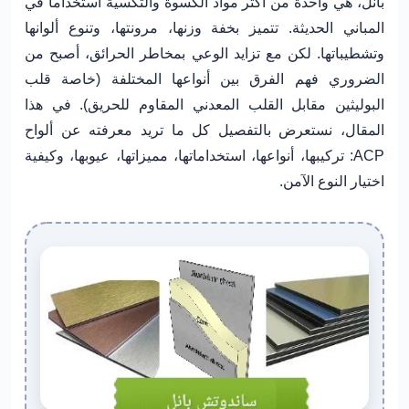
بانل
، هي واحدة من أكثر مواد الكسوة والتكسية استخداماً في
المباني الحديثة. تتميز بخفة وزنها، مرونتها، وتنوع ألوانها
وتشطيباتها. لكن مع تزايد الوعي بمخاطر الحرائق، أصبح من
الضروري فهم الفرق بين أنواعها المختلفة (خاصة قلب
البوليثين مقابل القلب المعدني المقاوم للحريق). في هذا
المقال، نستعرض بالتفصيل كل ما تريد معرفته عن ألواح
ACP: تركيبها، أنواعها، استخداماتها، مميزاتها، عيوبها، وكيفية
اختيار النوع الآمن.