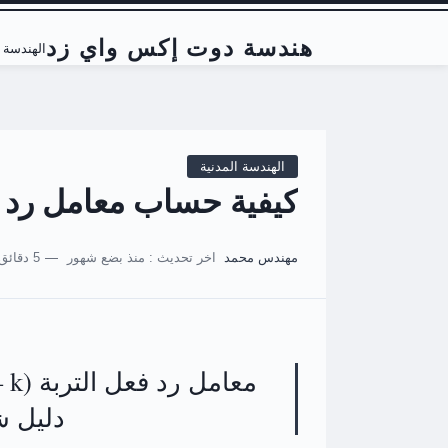
هندسة دوت إكس واي زد
الهندسة ا
الهندسة المدنية
كيفية حساب معامل رد ف
مهندس محمد
اخر تحديث :
منذ بضع شهور
5 دقائق للقراءة
دليل ش