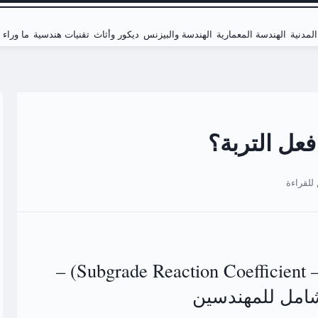
لمدنية
الهندسة المعمارية
الهندسة والبيزنس
ديكور وأثاث
تقنيات هندسية
ما وراء
عل التربة؟
معامل رد فعل التربة (Subgrade Reaction Coefficient – k) –
امل للمهندسين