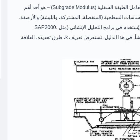
مل الطبقة السفلية (Subgrade Modulus)
– هو أحد أهم
ساسات السطحية (المنفصلة، المشتركة، واللبشة)
والأرصفة.
(Stiffness) ويُستخدم في برامج التحليل الإنشائي (مثل SAP2000،
تعريف k، طرق تحديده، العلاقة