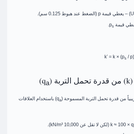
– يعطي قيمة p (الضغط عند هبوط 0.125 سم).
طي قيمة p
.
s
k' = k × (p
/ p
s
(q
)
a
قدرة تحمل التربة المسموحة (q
)
باستخدام العلاقات
a
100 × q
(لكن لا تقل عن 10,000 kN/m³).