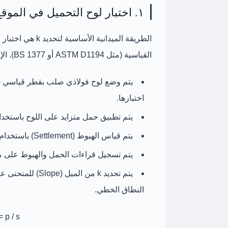
١. اختبار لوح التحميل في الموقع (Plate Load Test)
الطريقة الميدانية الأساسية لتحديد k هي
اختبار لوح ا
القياسية (مثل ASTM D1194 أو BS 1377). الإجراءات الأساسية:
يتم وضع
لوح فولاذي صلب
اختبارها.
يتم تطبيق حمل متزايد على اللوح باستخد
يتم قياس
الهبوط (Settlement)
باستخدام أجهزة قياس
يتم تسجيل قراءات الحمل والهبوط على 
يتم تحديد
k
النطاق الخطي.
= p / s