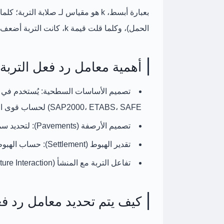
بعبارة أبسط،
k
هو مقياس لـ
صلابة التربة
الحمل)، وكلما قلت قيمة k، كانت التربة أضعف (أكثر هبوطاً).
أهمية معامل رد فعل التربة
تصميم الأساسات السطحية:
يُستخدم في ن
SAP2000، ETABS، SAFE) لحساب قوى القص والعزوم في القواعد واللبشة.
تصميم الأرصفة (Pavements):
لتحديد سم
تقدير الهبوط (Settlement):
حساب الهبوط ا
تفاعل التربة مع المنشأ (Soil-Structure Interaction):
كيف يتم تحديد معامل رد فعل ا