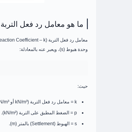
ما هو معامل رد فعل التربة (k)
معامل رد فعل التربة (Subgrade Reaction Coefficient – k)
وحدة
هبوط (s)
، ويعبر عنه بالمعادلة:
حيث:
k
= معامل رد فعل التربة (kN/m³ أو MN/m³ أو N/mm³).
p
= الضغط المطبق على التربة (kN/m²).
s
= الهبوط (Settlement) بالمتر (m).