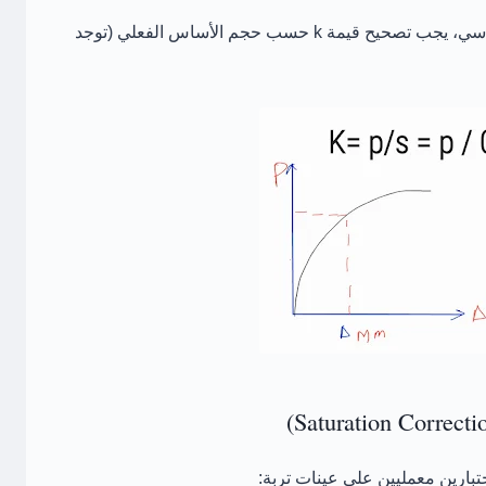
إذا كان الاختبار على لوح بقطر غير قياسي، يجب تصحيح قيمة k حسب حجم الأساس الفعلي (توجد
ختبارين معمليين على عينات تربة: