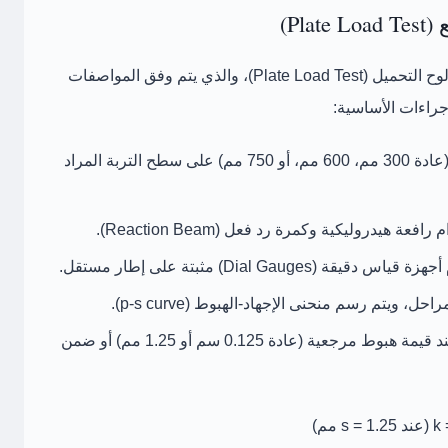
لتحميل (Plate Load Test)
، والذي يتم وفق المواصفات
بقطر قياسي (عادة 300 مم، 600 مم، أو 750 مم) على سطح التربة المراد
ام
رافعة هيدروليكية
وكمرة رد فعل (Reaction Beam).
 دقيقة (Dial Gauges) مثبتة على إطار مستقل.
مراحل، ويتم رسم
منحنى الإجهاد-الهبوط (p-s curve)
.
من الميل (Slope) للمنحنى عند قيمة هبوط مرجعية (عادة 0.125 سم أو 1.25 مم) أو ضمن
k 
(عند s = 1.25 مم)