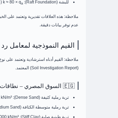
للبشة (Raft Foundation):
k ≈
80 × q
(ق
a
ملاحظة:
هذه العلاقات تقديرية وتعتمد على الخب
عدم توفر بيانات دقيقة.
القيم النموذجية لمعامل رد فعل التربة (k)
ملاحظة:
القيم أدناه استرشادية وتعتمد على نوع 
(Soil Investigation Report)
المعتمد.
🇪🇬 السوق المصري – نطاقات نموذجية
تربة رملية كثيفة (Dense Sand):
k ≈
 kN/m³
تربة رملية متوسطة الكثافة (Medium Sand):
تربة طينية صلبة (Stiff Clay):
k ≈
,000 kN/m³