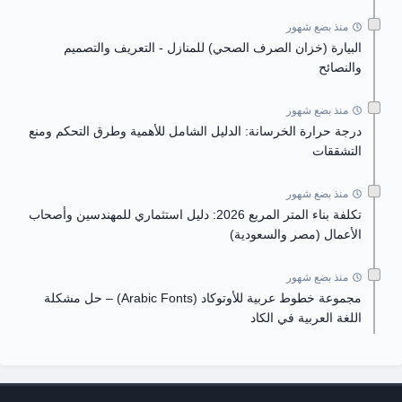
منذ بضع شهور
البيارة (خزان الصرف الصحي) للمنازل - التعريف والتصميم
والنصائح
منذ بضع شهور
درجة حرارة الخرسانة: الدليل الشامل للأهمية وطرق التحكم ومنع
التشققات
منذ بضع شهور
تكلفة بناء المتر المربع 2026: دليل استثماري للمهندسين وأصحاب
الأعمال (مصر والسعودية)
منذ بضع شهور
مجموعة خطوط عربية للأوتوكاد (Arabic Fonts) – حل مشكلة
اللغة العربية في الكاد