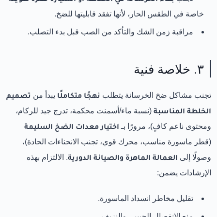
خاصة في الطقس الحار، لأنها تفقد قابليتها للضخ.
مراقبة زمن الشك والتأكد من الصب قبل بدء التصلب.
٣. خلاصة فنية
تجنب مشاكل ضخ الخرسانة يتطلب
نهجًا متكاملًا
يبدأ من
تصميم
الخلطة المناسبة
(نسبة ماء/أسمنت محكمة، تدرج جيد للركام،
ومحتوى ناعم كافٍ)، مرورًا بـ
اختيار معدات الضخ السليمة
(قطر ماسورة مناسب، محرك قوي، تجنب الانحناءات الحادة)،
وصولًا إلى
العمالة الماهرة والصيانة الدورية
. الالتزام بهذه
الإرشادات يضمن:
تقليل مخاطر انسداد الماسورة.
منع الانفصال الحبيبي والنزيف.