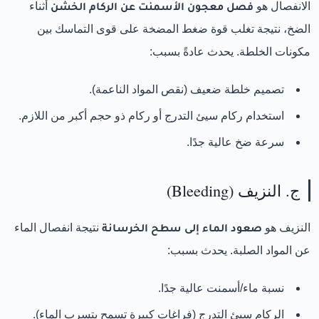
الانفصال هو
فصل معجون الأسمنت عن الركام الخشن
أثناء
الضخ، نتيجة تغلب قوة ضغط المضخة على قوى التماسك بين
مكونات الخلطة. يحدث عادةً بسبب:
تصميم خلطة ضعيف (نقص المواد الناعمة).
استخدام ركام سيئ التدرج أو ركام ذو حجم أكبر من اللازم.
سرعة ضخ عالية جدًا.
ج. النزيف (Bleeding)
النزيف هو
صعود الماء إلى سطح الخرسانة
نتيجة انفصال الماء
عن المواد الصلبة. يحدث بسبب:
نسبة ماء/أسمنت عالية جدًا.
الركام سيئ التدرج (فراغات كبيرة تسمح بتسرب الماء).