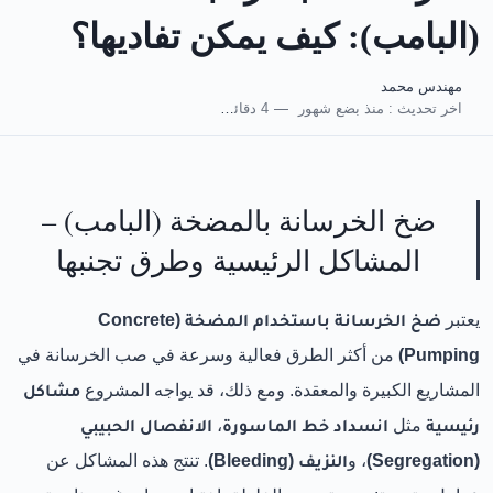
(البامب): كيف يمكن تفاديها؟
مهندس محمد
اخر تحديث :
منذ بضع شهور
4 دقائق للقراءة
ضخ الخرسانة بالمضخة (البامب) –
المشاكل الرئيسية وطرق تجنبها
يعتبر
ضخ الخرسانة باستخدام المضخة (Concrete
Pumping)
من أكثر الطرق فعالية وسرعة في صب الخرسانة في
المشاريع الكبيرة والمعقدة. ومع ذلك، قد يواجه المشروع
مشاكل
رئيسية
مثل
انسداد خط الماسورة
،
الانفصال الحبيبي
(Segregation)
، و
النزيف (Bleeding)
. تنتج هذه المشاكل عن