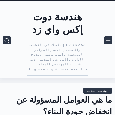
هندسة دوت
إكس واي زد
HANDASA | دليلك في التشييد
والتصميم. نفسر الظواهر
الهندسية والفيزيائية، وندمج
الإدارة والبيزنس لتقديم رؤية
شاملة للمهندس المعاصر.
Engineering & Business Hub.
الهندسة المدنية
ما هي العوامل المسؤولة عن
انخفاض جودة البناء؟