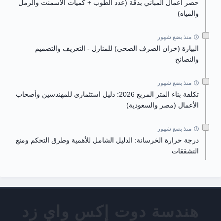
حصر أعمال المباني بدقة (عدد الطوب + كميات الأسمنت والرمل
والمياه)
منذ بضع شهور
البيارة (خزان الصرف الصحي) للمنازل - التعريف والتصميم
والنصائح
منذ بضع شهور
تكلفة بناء المتر المربع 2026: دليل استثماري للمهندسين وأصحاب
الأعمال (مصر والسعودية)
منذ بضع شهور
درجة حرارة الخرسانة: الدليل الشامل للأهمية وطرق التحكم ومنع
التشققات