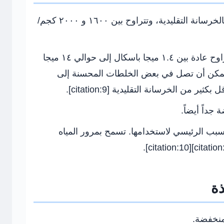
منخفضة جداً مقارنة بالخرسانة التقليدية، وتتراوح بين ١٦٠٠ و ٢٠٠٠ كجم/
منخفضة وتتراوح عادة بين ١.٤ ميجا باسكال إلى حوالي ١٤ ميجا
ل [citation:5][citation:9]. يمكن أن تصل في بعض الخلطات المحسنة إلى
جداً أيضاً.
لسبب الرئيسي لاستخدامها. تسمح بمرور المياه
ذة
منخفضة.