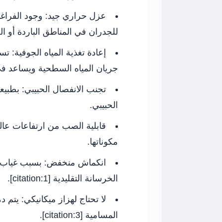
عزل حراري جيد:
وجود الفراغات
للجدران في المناطق الباردة أو الحارة [ion:1
إعادة تغذية المياه الجوفية:
تسم
جريان المياه السطحية ويساعد في تغذية الخزانا
تجنب الانفصال الحبيبي:
بطبيعت
الحبيبي.
قابلية الصب من ارتفاعات عالي
مكوناتها.
انكماش منخفض:
بسبب غياب ا
الخرسانة التقليدية [citation:1].
لا تحتاج لهزاز ميكانيكي:
يتم دم
المسامية [citation:3].