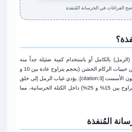
الفراغات في الخرسانة المُنفذة
فذة؟
(الرمل) بالكامل أو باستخدام كمية ضئيلة جداً منه
[citation:5][citation:9]. يتكون هيكلها من حبيبات الركام الخشن (بحجم يتراوح عادة بين 10 و
20 ملم) المُغطاة بطبقة رقيقة من معجون الأسمنت [citation:3]. يؤدي غياب الرمل إلى خلق
فراغات هوائية كبيرة ومتصلة (بنسبة تتراوح بين 15% و 25%) داخل الكتلة الخرسانية، مما
نة المُنفذة