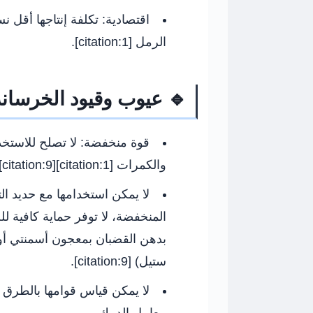
اقتصادية:
تكلفة إنتاجها أقل ن
الرمل [citation:1].
🔹 عيوب وقيود الخرسانة 
قوة منخفضة:
لا تصلح للاستخدا
والكمرات [citation:1][citation:9].
لا يمكن استخدامها مع حديد ال
المنخفضة، لا توفر حماية كافية لل
بدهن القضبان بمعجون أسمنتي أو 
ستيل) [citation:9].
لا يمكن قياس قوامها بالطرق ا
معامل الدمك.