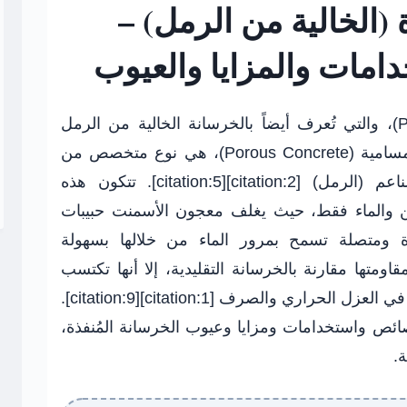
ة (الخالية من الرمل) –
امات والمزايا والعيوب
الخرسانة المُنفذة (Pervious Concrete)، والتي تُعرف أيضاً بالخرسانة الخالية من الرمل
(No-Fines Concrete) أو الخرسانة المسامية (Porous Concrete)، هي نوع متخصص من
الخرسانة يتميز بخلوه من الركام الناعم (الرمل) [citation:2][citation:5]. تتكون هذه
ن والماء فقط، حيث يغلف معجون الأسمنت حبيبات
رة ومتصلة تسمح بمرور الماء من خلالها بسهولة
فاض مقاومتها مقارنة بالخرسانة التقليدية، إلا أنها تكتسب
شعبية متزايدة بفضل خصائصها الفريدة في العزل الحراري والصرف [citation:1][citation:9].
ئص واستخدامات ومزايا وعيوب الخرسانة المُنفذة،
.