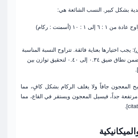
ية بشكل كبير. النسب الشائعة هي:
تتراوح عادة من ١ : ٦ إلى ١ : ١٠ (أسمنت : ركام)
):
يجب اختيارها بعناية فائقة. تتراوح النسبة المناسبة
بين ٠.٣٨ و ٠.٥٢، وغالباً ما تكون ضمن نطاق ضيق ٠.٣٤ إلى ٠.٤٠ لتحقيق توازن بين
بح المعجون جافاً ولا يغلف الركام بشكل كافٍ، مما
مرتفعة جداً، فيسيل المعجون ويستقر في القاع، مما
لميكانيكية