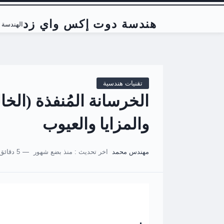
هندسة دوت إكس واي زد
الهندسة ا
تقنيات هندسية
الخرسانة المُنفذة (الخا
والمزايا والعيوب
مهندس محمد
اخر تحديث :
منذ بضع شهور
5 دقائق للقراءة