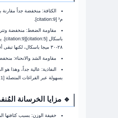
الكثافة:
م³ [citation:9].
مقاومة الضغط:
باسكا
٢٨-٣٠ ميجا باسكال، لكنها تبقى أقل بكثير من الخرسانة التقليدية [citation:9].
مقاومة الشد والانحناء:
منخفضة 
النفاذية:
عالية جداً، وهذا هو ا
بسهولة عبر الفراغات المتصلة [citation:1][citation:10].
🔹 مزايا الخرسانة المُنف
خفيفة الوزن:
بسبب كثافتها ال