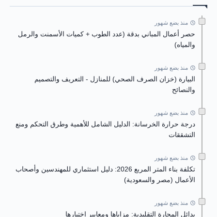
منذ بضع شهور
حصر أعمال المباني بدقة (عدد الطوب + كميات الأسمنت والرمل
والمياه)
منذ بضع شهور
البيارة (خزان الصرف الصحي) للمنازل - التعريف والتصميم
والنصائح
منذ بضع شهور
درجة حرارة الخرسانة: الدليل الشامل للأهمية وطرق التحكم ومنع
التشققات
منذ بضع شهور
تكلفة بناء المتر المربع 2026: دليل استثماري للمهندسين وأصحاب
الأعمال (مصر والسعودية)
منذ بضع شهور
بدائل المحارة التقليدية: مزاياها ومعايير اختيارها