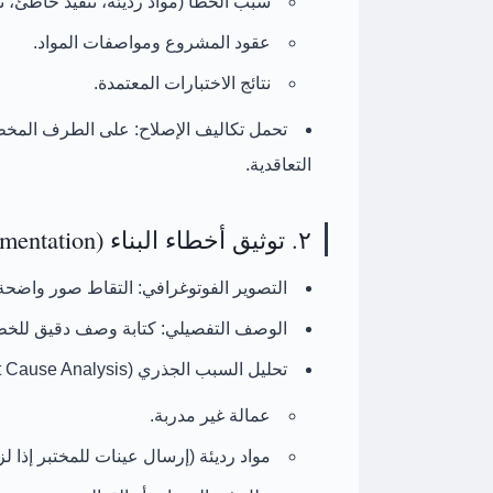
سبب الخطأ (مواد رديئة، تنفيذ خاطئ، 
عقود المشروع ومواصفات المواد.
نتائج الاختبارات المعتمدة.
تحمل تكاليف الإصلاح:
على الطرف المخطئ 
التعاقدية.
٢. توثيق أخطاء البناء (Documentation)
التصوير الفوتوغرافي:
التقاط صور واضحة ل
الوصف التفصيلي:
كتابة وصف دقيق للخطأ 
تحليل السبب الجذري (Root Cause Analysis):
عمالة غير مدربة.
مواد رديئة (إرسال عينات للمختبر إذا لزم