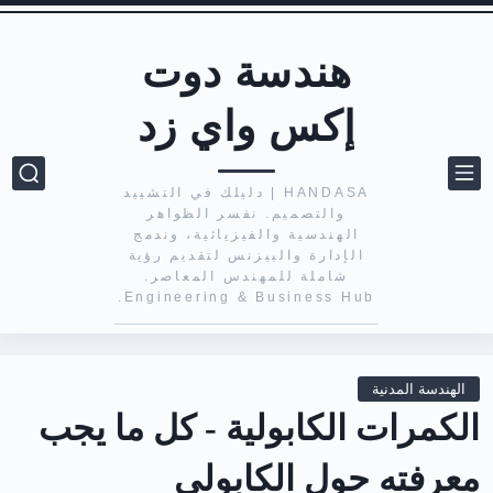
هندسة دوت
إكس واي زد
HANDASA | دليلك في التشييد
والتصميم. نفسر الظواهر
الهندسية والفيزيائية، وندمج
الإدارة والبيزنس لتقديم رؤية
شاملة للمهندس المعاصر.
Engineering & Business Hub.
الهندسة المدنية
الكمرات الكابولية - كل ما يجب
معرفته حول الكابولي