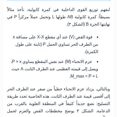
لنفهم توزيع القوى الداخلية في كمرة كابولية، نأخذ مثالاً
بسيطاً: كمرة كابولية AB طولها L وتحمل حملاً مركزاً P في
نهايتها الحرة B (الشكل ٣).
قوة القص (V)
عند أي مقطع X-X على مسافة x
من الطرف الحر تساوي الحمل P (ثابتة على طول
الكمرة).
عزم الانحناء (M)
عند نفس المقطع يساوي P × x،
ويصل إلى قيمته العظمى عند الطرف الثابت A حيث
M_max = P × L.
وبالتالي، يزداد عزم الانحناء خطياً من صفر عند الطرف الحر
إلى أقصى قيمة عند الطرف الثابت. هذه الخاصية تحدد طريقة
التسليح: نضع حديداً كثيفاً في المنطقة العلوية بالقرب من
الدعامة. الشكل ٣ يوضح مخططات القص والعزم لحمل