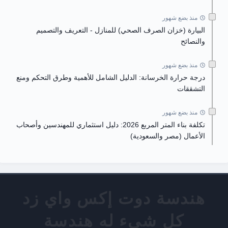
منذ بضع شهور
البيارة (خزان الصرف الصحي) للمنازل - التعريف والتصميم
والنصائح
منذ بضع شهور
درجة حرارة الخرسانة: الدليل الشامل للأهمية وطرق التحكم ومنع
التشققات
منذ بضع شهور
تكلفة بناء المتر المربع 2026: دليل استثماري للمهندسين وأصحاب
الأعمال (مصر والسعودية)