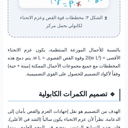
⏫ الشكل ٣: مخططات قوة القص وعزم الانحناء
لكابولي بحمل مركز
بالنسبة للأحمال الموزعة المنتظمة، يكون عزم الانحناء
الأقصى = (w L²)/2 وقوة القص القصوى = w L. يتم دمج هذه
المخططات مع جميع مجموعات الأحمال الممكنة (ميتة + حية)
وفقاً لأكواد التصميم للحصول على القوى التصميمية.
🔹 تصميم الكمرات الكابولية
الهدف من التصميم هو نقل إجهادات العزم والقص بأمان إلى
الدعامة. نظراً لأن عزم الانحناء يكون سالباً (الشد في الأعلى)،
فإن
حديد التسليح الرئيسي يوضع في الوجه العلوي
، بينما