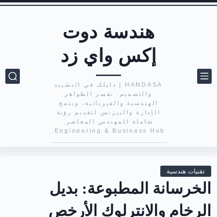
هندسة دوت
إكس واي زد
HANDASA | دليلك في التشييد
والتصميم. نفسر الظواهر
الهندسية والفيزيائية، وندمج
الإدارة والبيزنس لتقديم رؤية
شاملة للمهندس المعاصر.
Engineering & Business Hub.
تقنيات هندسية
الخرسانة المطبوعة: بديل
الرخام والانترلوك الأرخص