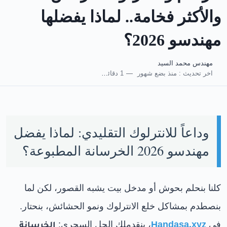
والأكثر فخامة.. لماذا يفضلها
مهندسو 2026؟
مهندس محمد السيد
اخر تحديث :
منذ بضع شهور
1 دقائق للقراءة
وداعاً للانترلوك التقليدي: لماذا يفضل
مهندسو 2026 الخرسانة المطبوعة؟
كلنا بنحلم بحوش أو مدخل بيت يشبه القصور، لكن لما
بنصطدم بمشاكل خلع الانترلوك ونمو الحشائش، بنحتار.
في
Handasa.xyz
، بنقدملك الحل السحري:
الخرسانة