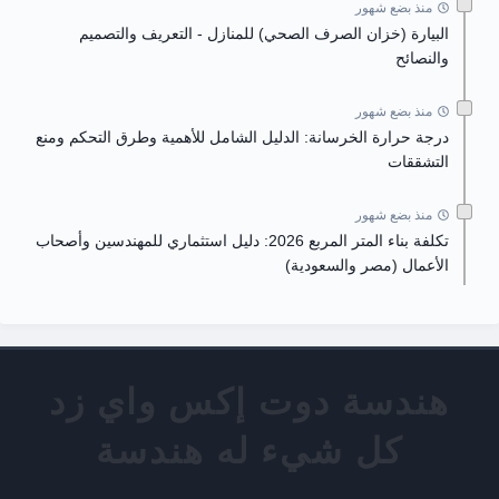
منذ بضع شهور
البيارة (خزان الصرف الصحي) للمنازل - التعريف والتصميم
والنصائح
منذ بضع شهور
درجة حرارة الخرسانة: الدليل الشامل للأهمية وطرق التحكم ومنع
التشققات
منذ بضع شهور
تكلفة بناء المتر المربع 2026: دليل استثماري للمهندسين وأصحاب
الأعمال (مصر والسعودية)