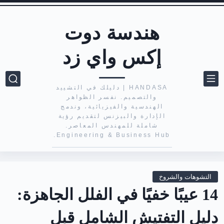
هندسة دوت
إكس واي زد
HANDASA | دليلك في التشييد
والتصميم. نفسر الظواهر
الهندسية والفيزيائية، وندمج
الإدارة والبيزنس لتقديم رؤية
شاملة للمهندس المعاصر.
Engineering & Business Hub.
التشوهات والشروخ
14 عيبًا خفيًا في الفلل الجاهزة:
دليل التفتيش الشامل قبل