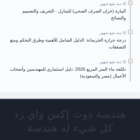
منذ بضع شهور
البيارة (خزان الصرف الصحي) للمنازل - التعريف والتصميم
والنصائح
منذ بضع شهور
درجة حرارة الخرسانة: الدليل الشامل للأهمية وطرق التحكم ومنع
التشققات
منذ بضع شهور
تكلفة بناء المتر المربع 2026: دليل استثماري للمهندسين وأصحاب
الأعمال (مصر والسعودية)