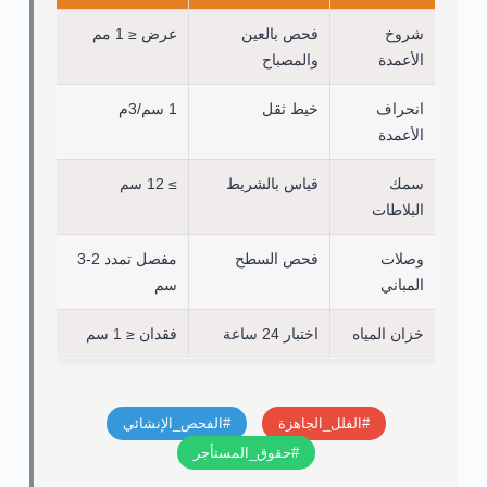
شروخ
فحص بالعين
عرض ≤ 1 مم
الأعمدة
والمصباح
انحراف
خيط ثقل
1 سم/3م
الأعمدة
سمك
قياس بالشريط
≥ 12 سم
البلاطات
وصلات
فحص السطح
مفصل تمدد 2-3
المباني
سم
خزان المياه
اختبار 24 ساعة
فقدان ≤ 1 سم
#الفلل_الجاهزة
#الفحص_الإنشائي
#حقوق_المستأجر