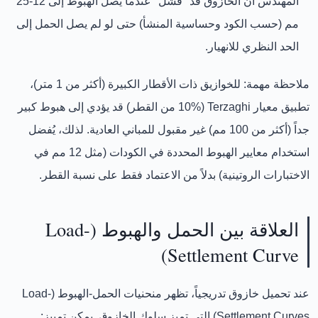
المهندس أن الخازوق قد "فشل" عندما يصل الهبوط إلى
12-25
مم
(حسب الكود وحساسية المنشأ) حتى لو لم يصل الحمل إلى
الحد النظري للانهيار.
ملاحظة مهمة:
للخوازيق ذات الأقطار الكبيرة (أكثر من 1 متر)،
تطبيق معيار Terzaghi (10% من القطر) قد يؤدي إلى هبوط كبير
جداً (أكثر من 100 مم) غير مقبول للمباني العادية. لذلك، يُفضل
استخدام
معايير الهبوط المحددة في الكودات
(مثل 12 مم في
الاختبارات الروتينية) بدلاً من الاعتماد فقط على نسبة القطر.
العلاقة بين الحمل والهبوط (Load-
Settlement Curve)
عند تحميل خازوق تدريجياً، تظهر
منحنيات الحمل-الهبوط (Load-
Settlement Curves)
التي تميز سلوك الخازوق. يمكن تمييز: