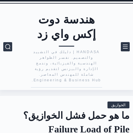
هندسة دوت
إكس واي زد
HANDASA | دليلك في التشييد
والتصميم. نفسر الظواهر
الهندسية والفيزيائية، وندمج
الإدارة والبيزنس لتقديم رؤية
شاملة للمهندس المعاصر.
Engineering & Business Hub.
الخوازيق
ما هو حمل فشل الخوازيق؟
Failure Load of Pile