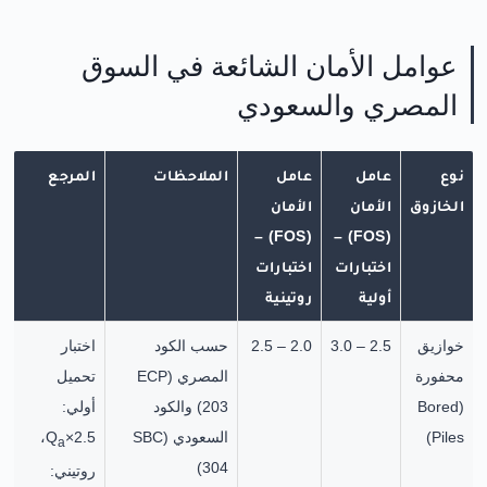
عوامل الأمان الشائعة في السوق
المصري والسعودي
نوع
عامل
عامل
الملاحظات
المرجع
الخازوق
الأمان
الأمان
(FOS) –
(FOS) –
اختبارات
اختبارات
أولية
روتينية
خوازيق
2.5 – 3.0
2.0 – 2.5
حسب الكود
اختبار
محفورة
المصري (ECP
تحميل
(Bored
203) والكود
أولي:
Piles)
السعودي (SBC
2.5×Q
،
a
304)
روتيني: