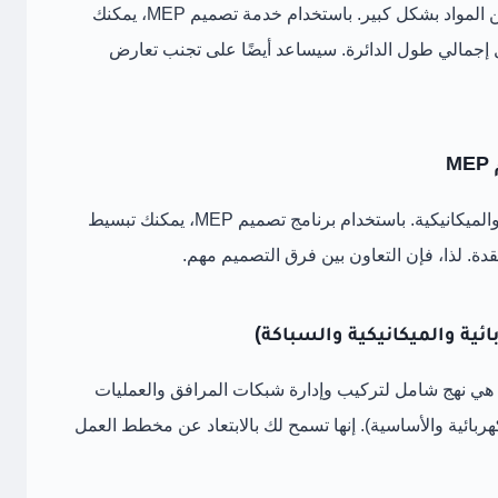
هذا النهج في تصميم المباني إلى تقليل الكثير من المواد بشكل كبير. باستخدام خدمة تصميم MEP، يمكنك
ل إجمالي طول الدائرة. سيساعد أيضًا على تجنب تعارض
تتفاعل تركيبات السباكة مع الأنظمة الكهربائية والميكانيكية. باستخدام برنامج تصميم MEP، يمكنك تبسيط
ة. لذا، فإن التعاون بين فرق التصميم مهم.
كة هي نهج شامل لتركيب وإدارة شبكات المرافق والعمليات
لكهربائية والأساسية). إنها تسمح لك بالابتعاد عن مخطط العمل