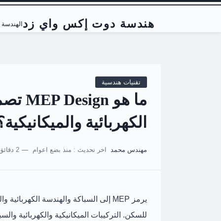
هندسة دوت إكس واي زد
الهندسة ا
تقنيات هندسية
ما هو n
الكهربائية والميكانيكية؟
مهندس محمد
اخر تحديث :
منذ بضع اعوام
2 دقائق للقراءة
يرمز MEP إلى السباكة والهندسة الكهربائي
للسكن. التركيبات الميكانيكية والكهربائية والس