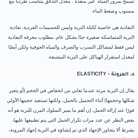
تسمح بمرور المياه "غير منفذة". معدل التدفق يتناسب طرديا مع
منسوب وضغط الماء.
النفاذية هي خاصية لكتلة التربة وليس للجسيمات الفردية. نفاذية
التربة المتماسكة صغيرة جدًا بشكل عام. مطلوب معرفة النفاذية
ليس فقط لمشاكل التسرب والصرف والمياه الجوفية ولكن أيضًا
لمعدل استقرار الهياكل على التربة المشبعة.
٥. المرونة -
ELASTICITY
يقال إن التربة مرنة عندما تعاني من انخفاض في الحجم (أو يتغير
شكلها وحجمها) أثناء التحميل بالحمل، ولكنها تستعيد حجمها الأولي
فورًا عند إزالة الحمل. إن أهم ما يميز السلوك المرن للتربة هو أنه
بغض النظر عن عدد مرات تكرار الحمل التي يتم تطبيقها عليها،
بشرط ألا يتجاوز الإجهاد الذي تم إنشاؤه في التربة إجهاد المرونة،