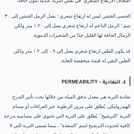
أضعاف الارتفاع الشعري في نفس التربة عندما تكون جافة.
الحصى الخشن ليس له ارتفاع شعري ؛ يصل الرمل الخشن إلى ٣٠
سم ؛ الرمل الناعم له ارتفاع شعري يصل إلى ١.٢٠ متر ولكن
الرمال الجافة لها القليل جدًا من الشعيرات الدموية.
قد يكون للطين ارتفاع شعري يصل إلى ٠.٩ إلى ١.٢ متر ولكن
الطين النقي له قيمة منخفضة للغاية.
٤. النفاذية -
PERMEABILITY
نفاذية التربة هي معدل تدفق المياه من خلالها تحت تأثير التدرج
الهيدروليكي. يُطلق على مرور الرطوبة عبر الفراغات أو مسام
التربة "الترشيح". يُطلق على التربة التي تحتوي على مسامية بدرجة
كافية لحدوث الترشيح اسم "المنفذة" ، بينما تسمى التربة التي لا