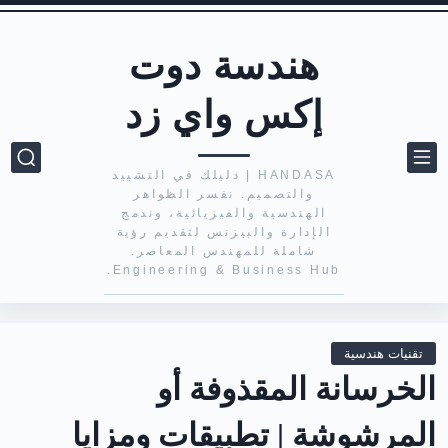
هندسة دوت
إكس واي زد
HANDASA | دليلك في التشييد
والتصميم. نفسر الظواهر
الهندسية والفيزيائية، وندمج
الإدارة والبيزنس لتقديم رؤية
شاملة للمهندس المعاصر.
Engineering & Business Hub.
تقنيات هندسية
الخرسانة المقذوفة أو
المرشوشة | تطبيقات ومزايا