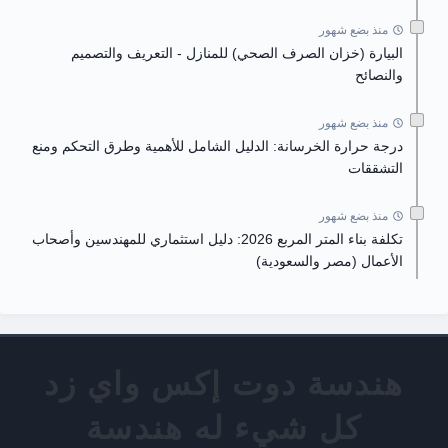
منذ بضع شهور
البيارة (خزان الصرف الصحي) للمنازل - التعريف والتصميم
والنصائح
منذ بضع شهور
درجة حرارة الخرسانة: الدليل الشامل للأهمية وطرق التحكم ومنع
التشققات
منذ بضع شهور
تكلفة بناء المتر المربع 2026: دليل استثماري للمهندسين وأصحاب
الأعمال (مصر والسعودية)