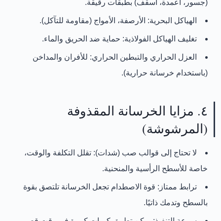
(جسور، أعمدة، أسقف) بطبقات رقيقة.
الهياكل البحرية:
الأرصفة، الأمواج (مقاومة للتآكل).
تغليف الهياكل الفولاذية:
حماية ضد الحريق والماء.
العزل الحراري والتبطين الحراري:
للأفران والمداخن
(باستخدام خرسانة حرارية).
٤. مزايا الخرسانة المقذوفة
(المرشوشة)
لا تحتاج إلى قوالب صب (شدات):
تقلل التكلفة والوقت،
خاصة للأسطح الرأسية والمنحنية.
ترابط ممتاز:
قوة الاصطدام تجعل الخرسانة تلتصق بقوة
بالسطح وتدمك ذاتيًا.
سرعة التنفيذ:
يمكن تطبيق كميات كبيرة في وقت قصير.