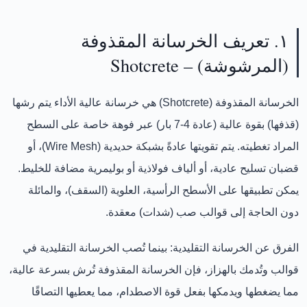
١. تعريف الخرسانة المقذوفة
(المرشوشة) – Shotcrete
الخرسانة المقذوفة (Shotcrete)
هي خرسانة عالية الأداء يتم رشها
(قذفها) بقوة عالية (عادة 4-7 بار) عبر فوهة خاصة على السطح
المراد تغطيته. يتم تقويتها عادةً
بشبكة حديدية (Wire Mesh)
، أو
قضبان تسليح عادية
، أو
ألياف فولاذية أو بوليمرية
مضافة للخليط.
يمكن تطبيقها على الأسطح
الرأسية، العلوية (السقف)، والمائلة
دون الحاجة إلى قوالب صب (شدات) معقدة.
الفرق عن الخرسانة التقليدية:
بينما تُصب الخرسانة التقليدية في
قوالب وتُدمك بالهزاز، فإن الخرسانة المقذوفة تُرش بسرعة عالية،
مما يضغطها ويدمكها بفعل قوة الاصطدام، مما يعطيها
التصاقًا