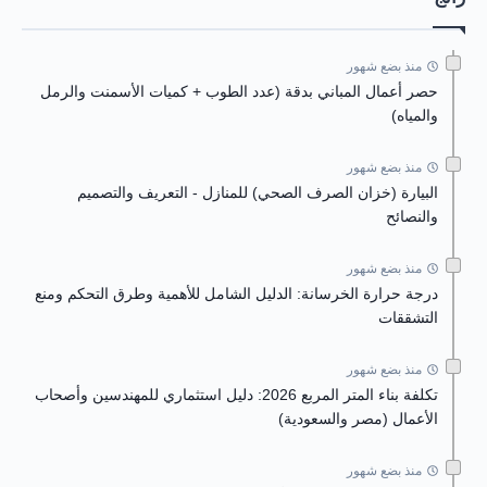
منذ بضع شهور
حصر أعمال المباني بدقة (عدد الطوب + كميات الأسمنت والرمل
والمياه)
منذ بضع شهور
البيارة (خزان الصرف الصحي) للمنازل - التعريف والتصميم
والنصائح
منذ بضع شهور
درجة حرارة الخرسانة: الدليل الشامل للأهمية وطرق التحكم ومنع
التشققات
منذ بضع شهور
تكلفة بناء المتر المربع 2026: دليل استثماري للمهندسين وأصحاب
الأعمال (مصر والسعودية)
منذ بضع شهور