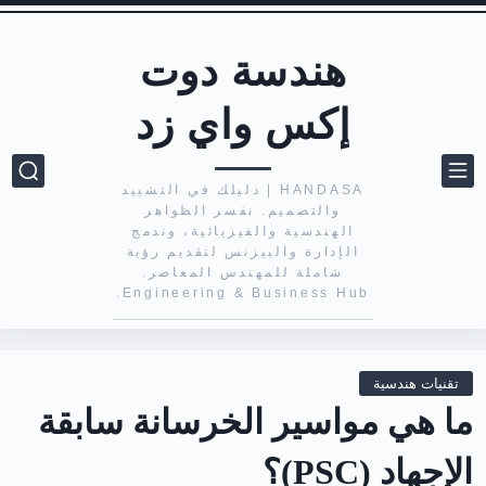
هندسة دوت
إكس واي زد
HANDASA | دليلك في التشييد
والتصميم. نفسر الظواهر
الهندسية والفيزيائية، وندمج
الإدارة والبيزنس لتقديم رؤية
شاملة للمهندس المعاصر.
Engineering & Business Hub.
تقنيات هندسية
ما هي مواسير الخرسانة سابقة
الإجهاد (PSC)؟