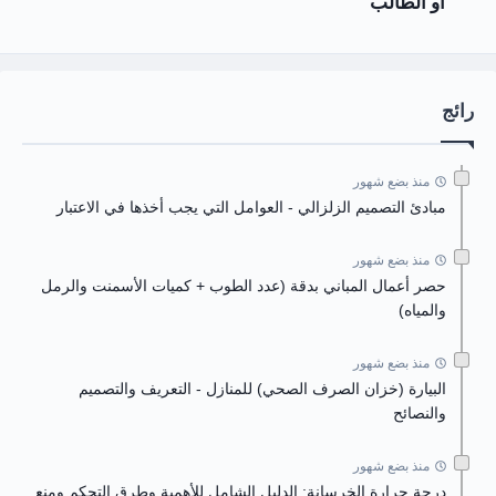
أو الطالب
رائج
منذ بضع شهور
مبادئ التصميم الزلزالي - العوامل التي يجب أخذها في الاعتبار
منذ بضع شهور
حصر أعمال المباني بدقة (عدد الطوب + كميات الأسمنت والرمل
والمياه)
منذ بضع شهور
البيارة (خزان الصرف الصحي) للمنازل - التعريف والتصميم
والنصائح
منذ بضع شهور
درجة حرارة الخرسانة: الدليل الشامل للأهمية وطرق التحكم ومنع