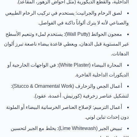
الداخلية
، و
القطع الديكورية
(مثل أحواض الزهور، المقاعد).
لصق الرخام والجرانيت:
يستخدم في تركيب
الرخام الطبيعي
والصناعي
لأنه لا يترك ألواناً داكنة في الفواصل.
معجون الحوائط (Wall Putty):
يستخدم لملء وتنعيم الأسطح
غير المستوية قبل الدهان، ويعطي قاعدة بيضاء ناصعة تبرز ألوان
الدهانات.
المحارة البيضاء (White Plaster):
في الواجهات الخارجية أو
الديكورات الداخلية الفاخرة.
أعمال الجص والزخارف (Stucco & Ornamental Work):
لتشكيل عناصر زخرفية (كورنيش، أعمدة، عقود).
أعمال الترميم:
لإصلاح العناصر الخرسانية البيضاء أو الملونة
دون إحداث تباين لوني.
تبييض الجير (Lime Whitewash):
يخلط مع الجير لتحسين