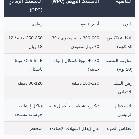
الخاصية
الأسمنت الأبيض (WPC)
الأسمنت الرمادي
(OPC)
اللون
أبيض ناصع
رمادي
التكلفة (لكيس
300-600 جنيه مصري / 30-
250-350 جنيه / 12-
50 كجم)
60 ريال سعودي
18 ريال
مقاومة الضغط
40-50 ميجا باسكال (أنواع
42.5-52.5 ميجا
(28 يوم)
حديثة)
باسكال
زمن الشك
100-120 دقيقة
90-120 دقيقة
الابتدائي
الاستخدام
ديكور، تشطيبات، أعمال فنية
هياكل إنشائية،
الرئيسي
خرسانة مسلحة
انعكاس الضوء
عالٍ (يقلل استهلاك الإضاءة)
منخفض