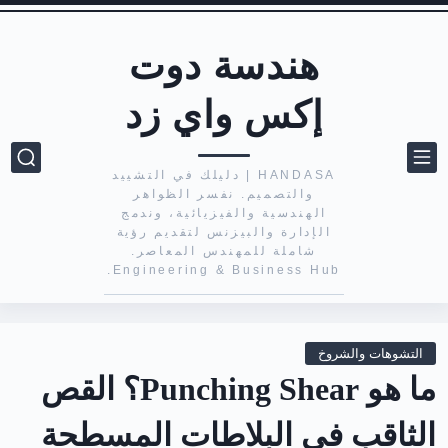
هندسة دوت
إكس واي زد
HANDASA | دليلك في التشييد
والتصميم. نفسر الظواهر
الهندسية والفيزيائية، وندمج
الإدارة والبيزنس لتقديم رؤية
شاملة للمهندس المعاصر.
Engineering & Business Hub.
التشوهات والشروخ
ما هو Punching Shear؟ القص
الثاقب في البلاطات المسطحة