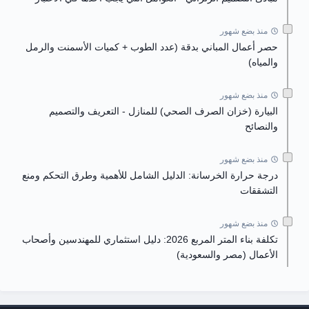
منذ بضع شهور
حصر أعمال المباني بدقة (عدد الطوب + كميات الأسمنت والرمل
والمياه)
منذ بضع شهور
البيارة (خزان الصرف الصحي) للمنازل - التعريف والتصميم
والنصائح
منذ بضع شهور
درجة حرارة الخرسانة: الدليل الشامل للأهمية وطرق التحكم ومنع
التشققات
منذ بضع شهور
تكلفة بناء المتر المربع 2026: دليل استثماري للمهندسين وأصحاب
الأعمال (مصر والسعودية)