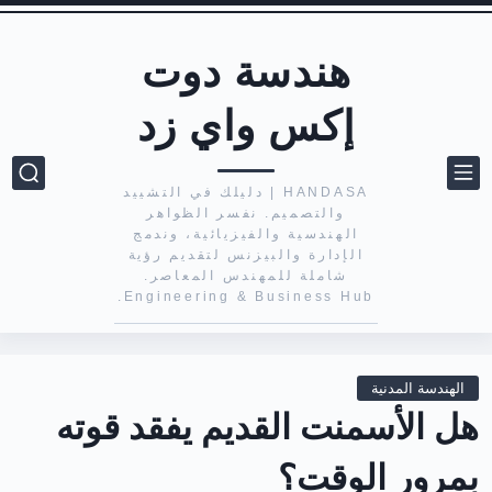
هندسة دوت
إكس واي زد
HANDASA | دليلك في التشييد
والتصميم. نفسر الظواهر
الهندسية والفيزيائية، وندمج
الإدارة والبيزنس لتقديم رؤية
شاملة للمهندس المعاصر.
Engineering & Business Hub.
الهندسة المدنية
هل الأسمنت القديم يفقد قوته
بمرور الوقت؟