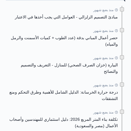
منذ بضع شهور
مبادئ التصميم الزلزالي - العوامل التي يجب أخذها في الاعتبار
منذ بضع شهور
حصر أعمال المباني بدقة (عدد الطوب + كميات الأسمنت والرمل
والمياه)
منذ بضع شهور
البيارة (خزان الصرف الصحي) للمنازل - التعريف والتصميم
والنصائح
منذ بضع شهور
درجة حرارة الخرسانة: الدليل الشامل للأهمية وطرق التحكم ومنع
التشققات
منذ بضع شهور
تكلفة بناء المتر المربع 2026: دليل استثماري للمهندسين وأصحاب
الأعمال (مصر والسعودية)