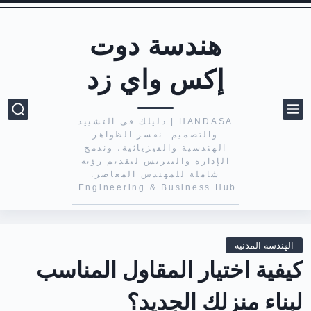
هندسة دوت
إكس واي زد
HANDASA | دليلك في التشييد
والتصميم. نفسر الظواهر
الهندسية والفيزيائية، وندمج
الإدارة والبيزنس لتقديم رؤية
شاملة للمهندس المعاصر.
Engineering & Business Hub.
الهندسة المدنية
كيفية اختيار المقاول المناسب
لبناء منزلك الجديد؟