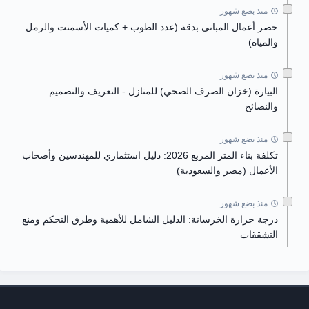
منذ بضع شهور
حصر أعمال المباني بدقة (عدد الطوب + كميات الأسمنت والرمل
والمياه)
منذ بضع شهور
البيارة (خزان الصرف الصحي) للمنازل - التعريف والتصميم
والنصائح
منذ بضع شهور
تكلفة بناء المتر المربع 2026: دليل استثماري للمهندسين وأصحاب
الأعمال (مصر والسعودية)
منذ بضع شهور
درجة حرارة الخرسانة: الدليل الشامل للأهمية وطرق التحكم ومنع
التشققات