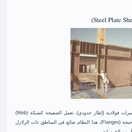
يتكون من صفيحة فولاذية محاطة بأعمدة وكمرات فولاذية (إطار حدودي). تعمل الصفيحة كشبكة (Web)
لعارضة لوحية عملاقة، بينما تعمل الأعمدة كأجنحة (Flanges). هذا النظام شائع في المناطق ذات الزلازل
قل من الخرسانة.