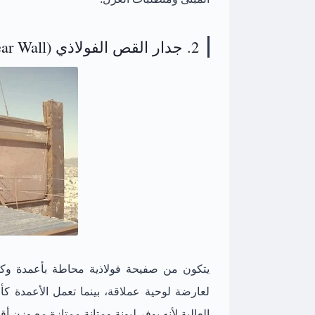
2. جدار القص الفولاذي (Steel Plate Shear Wall)
العالية لأنه يوفر ليونة ومتانة ممتازة مع وزن أ