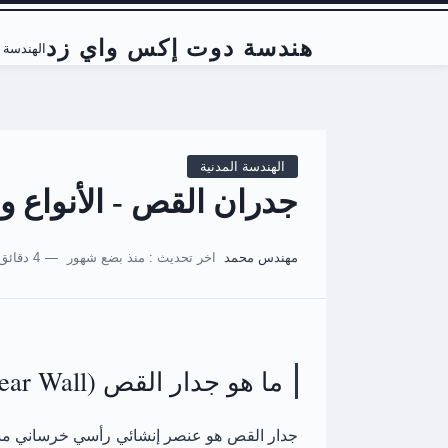
هندسة دوت إكس واي زد
الهندسة ا
الهندسة المدنية
جدران القص - الأنواع و
مهندس محمد
اخر تحديث :
منذ بضع شهور
4 دقائق للقراءة
ما هو جدار القص (Shear Wall)؟
جدار القص هو عنصر إنشائي رأسي خرساني مسلح 