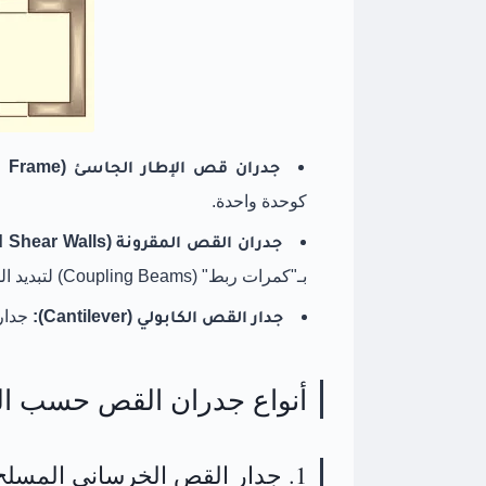
جدران قص الإطار الجاسئ (Rigid Frame):
كوحدة واحدة.
جدران القص المقرونة (Coupled Shear Walls):
بـ"كمرات ربط" (Coupling Beams) لتبديد الطاقة أثناء الزلازل.
جدار القص الكابولي (Cantilever):
جدار
أنواع جدران القص حسب ال
1. جدار القص الخرساني المسلح (RC Shear Wall)