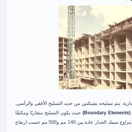
تجارية. يتم تسليحه بشبكتين من حديد التسليح الأفقي والرأسي.
Bo)
حيث يكون التسليح متقاربًا ومكثفًا
لمقاومة إجهادات الضغط العالية ومنع الانبعاج. يتراوح سمك الجدار عادة بين 140 مم و500 مم حسب ارتفاع