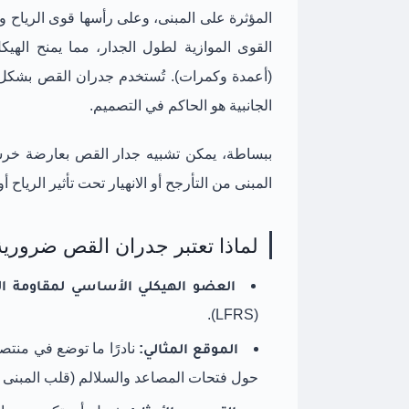
القوى الموازية لطول الجدار، مما يمنح الهيكل 
(أعمدة وكمرات). تُستخدم جدران القص بشكل أ
الجانبية هو الحاكم في التصميم.
ببساطة، يمكن تشبيه جدار القص بعارضة خرسا
المبنى من التأرجح أو الانهيار تحت تأثير الرياح أ
لماذا تعتبر جدران القص ضرورية
العضو الهيكلي الأساسي لمقاومة الق
(LFRS).
الموقع المثالي:
نادرًا ما توضع في منتصف
حول فتحات المصاعد والسلالم (قلب المبنى - Core) أو في الأطراف والزوايا لتحقيق أقصى صلابة التو