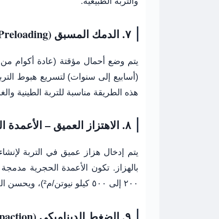
والتربة الطبيعية.
٧. الدمك المسبق (Preloading)
يتم وضع أحمال مؤقتة (عادة أكوام من 
(أسابيع إلى سنوات) لتسريع هبوط التربة 
هذه الطريقة مناسبة للتربة الطينية والغر
٨. الاهتزاز العميق – الأعمدة الحجرية (Stone Columns)
يتم إدخال هزاز عميق في التربة لإنشاء
بالهزاز. تكون الأعمدة الحجرية مدمجة
٢٠٠ إلى ٥٠٠ كيلو نيوتن/م²)، ويحسن الصرف ويقلل الهبوط. مناسبة للتربة الرملية والطينية.
٩. الضغط الديناميكي (Dynamic Compaction)