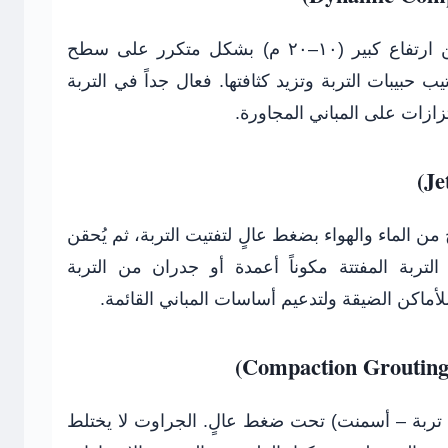
يتم إسقاط وزن ثقيل (٥–٢٠ طن) من ارتفاع كبير (١٠–٢٠ م) بشكل متكرر على سطح
ب حبيبات التربة وتزيد كثافتها. فعال جداً في التربة
تزازات على المباني المجاورة.
من الماء والهواء بضغط عالٍ لتفتيت التربة، ثم يُحقن
تربة المفتتة مكوناً أعمدة أو جدران من التربة
أماكن الضيقة ولتدعيم أساسات المباني القائمة.
تربة – أسمنت) تحت ضغط عالٍ. الجراوت لا يختلط