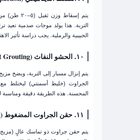
التربة. هذا يولد موجات صدمية تعيد ترتي
الحبيبية والرملية. يجب دراسة تأثير الاه
١٠. الحشو النفاث (Jet Grouting)
يتم إنزال مسبار إلى التربة، ويضخ مزيج 
الجراوت (خليط أسمنتي) ليختلط مع ال
المحسنة. هذه الطريقة دقيقة ومناسبة لل
١١. حقن الجراوت المضغوط (Compaction Grouting)
يتم حقن جراوت ذو تماسك عالٍ (مزيج 