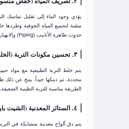
٢. تصريف المياه (خفض منسوب المياه الجوفية)
يؤدي وجود الماء إلى تقليل تماسك ال
مثقبة لتجميع المياه الجوفية وطردها 
حدوث ظاهرة الأنابيب (Piping) والانهيارات.
٣. تحسين مكونات التربة (الخلط)
يتم خلط التربة الطبيعية مع مواد حب
محددة، ثم دمكها جيداً. ينتج عن ذلك 
الطريقة مناسبة للتربة الطينية الضعيفة.
٤. الستائر المعدنية (الشيت بايل – Sheet Piles)
يتم دق ألواح معدنية متشابكة في الت