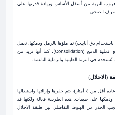
نع هروب التربة من أسفل الأساس وزيادة قدرتها على
الصرف الصحي.
باستخدام دق أنابيب) ثم ملؤها بالرمل ودمكها. تعمل
خوازيق الرمل كأعمدة تصريف لتسريع عملية الدمج (Consolidation)، كما أنها تزيد من
تُستخدم في التربة الطينية والرملية الناعمة.
إذا كان سمك التربة الضعيفة محدوداً (عادة أقل من ٤ أمتار)، يتم حفرها وإزالتها واستبدالها
ودمكها على طبقات. هذه الطريقة فعالة ولكنها قد
يجب الحذر من الهبوط التفاضلي بين طبقة الاحلال