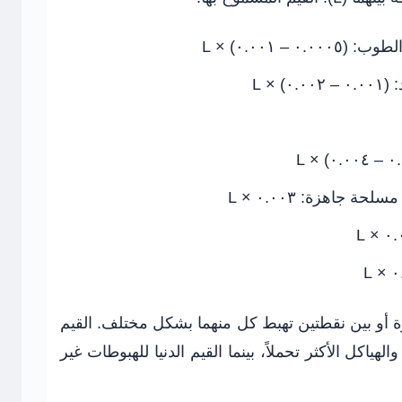
الطوب:
(٠.٠٠٠٥ – ٠.٠٠١) × L
:
(٠.٠٠١ – ٠.٠٠٢) × L
 مسلحة جاهزة:
٠.٠٠٣ × L
جاورة أو بين نقطتين تهبط كل منهما بشكل مختلف. القيم
ياكل الأكثر تحملاً، بينما القيم الدنيا للهبوطات غير