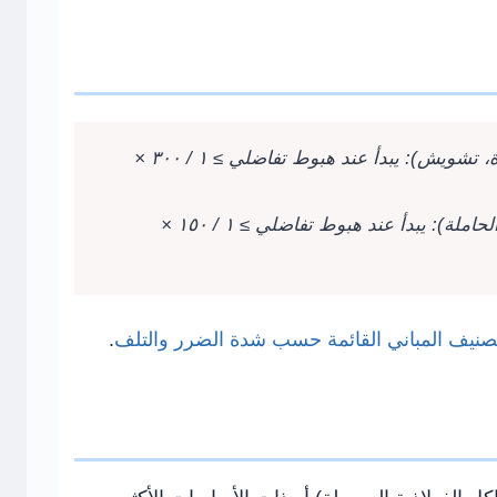
ة، تشويش):
يبدأ عند هبوط تفاضلي ≥ ١ / ٣٠٠ ×
حاملة):
يبدأ عند هبوط تفاضلي ≥ ١ / ١٥٠ ×
صنيف المباني القائمة حسب شدة الضرر والتلف
.