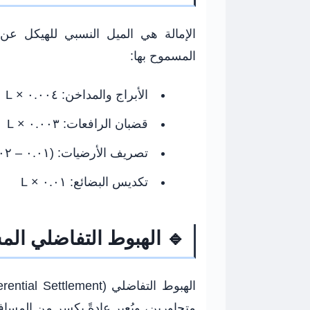
المسموح بها:
الأبراج والمداخن:
٠.٠٠٤ × L
قضبان الرافعات:
٠.٠٠٣ × L
تصريف الأرضيات:
(٠.٠١ – ٠.٠٢) × L
تكديس البضائع:
٠.٠١ × L
🔹 الهبوط التفاضلي الم
متجاورين، ويُعبر عادةً بكسر من المسافة بينهما (L). القيم