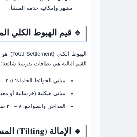
مظهر وإمكانية خدمة المنشأ.
🔹 قيم الهبوط الكلي ال
الهبوط ا
القيم التالية هي نطاقات تقريبية شائعة:
مباني الحوائط الحاملة:
٢.٥ – ٥ سم
مباني هيكلية (خرسانية أو معدن
المداخن والصوامع:
٨ – ٣٠ سم
🔹 الإمالة (Tilting) المسموح بها