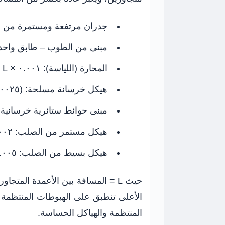
جدران مرتفعة ومستمرة من 
مبنى من الطوب – طابق واحد
المحارة (اللياسة):
٠.٠٠١ × L
هيكل خرسانة مسلحة:
(٠.٠٠٢٥ – ٠.٠٠٤) × L
مبنى حوائط ستائرية خرسانية
هيكل مستمر من الصلب:
٠.٠٠٢ × L
هيكل بسيط من الصلب:
٠.٠٠٥ × L
حيث L = المسافة بين الأعمدة المت
الأعلى تنطبق على الهبوطات المنتظمة واله
المنتظمة والهياكل الحساسة.