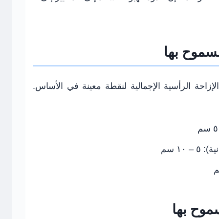
مسموح بها
لكلي (Total Settlement) هو الإزاحة الرأسية الإجمالية لنقطة معينة في الأساس.
ية):
٥ – ١٠ سم