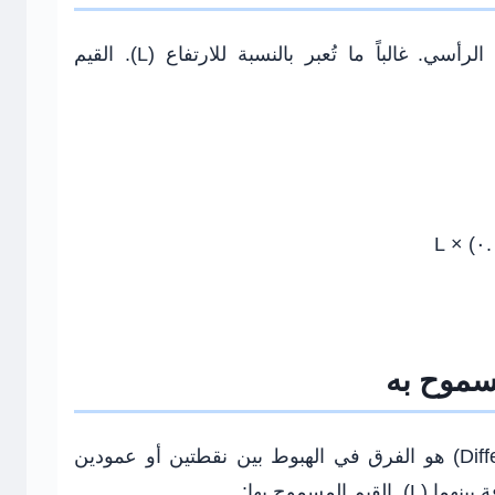
الإمالة هي الميل النسبي للهيكل عن الرأسي. غالباً ما تُعبر بالنسبة للارتفاع (L). القيم
سموح به
الهبوط التفاضلي (Differential Settlement) هو الفرق في الهبوط بين نقطتين أو عمودين
 المسموح بها: