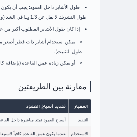
طول الأشاير داخل العمود:
طول التشريك لا يقل عن
1.3 L
في الشد (و L
d
إذا كان طول الأشاير المطلوب أكبر من ع
يمكن استخدام
أشاير ذات قطر أصغر
مع
طول التثبيت).
أو يمكن زيادة عمق القاعدة (بإضافة ك
مقارنة بين الطريقتين
المعيار
تمديد أسياخ العمود
التنفيذ
أسياخ العمود تمتد مباشرة داخل القاعد
الاستخدام
عندما يكون عمق القاعدة كافياً لاستيع