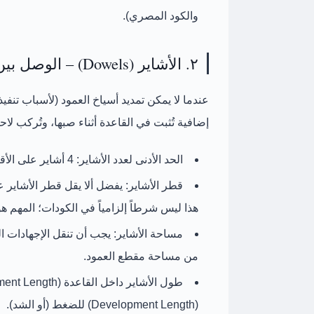
والكود المصري).
٢. الأشاير (Dowels) – الوصل بين العمود والقاعدة
عندما لا يمكن تمديد أسياخ العمود (لأسباب تنفي
إضافية تُثبت في القاعدة أثناء صبها، وتُركب لاحق
الحد الأدنى لعدد الأشاير:
4 أشاير على الأقل
قطر الأشاير:
يفضل ألا يقل قطر الأشاير ع
هذا ليس شرطاً إلزامياً في الكودات؛ المهم ه
مساحة الأشاير:
يجب أن تنقل الإجهادات ا
من مساحة مقطع العمود
.
طول الأشاير داخل القاعدة (Embedment Length):
(Development Length)
للضغط (أو الشد).