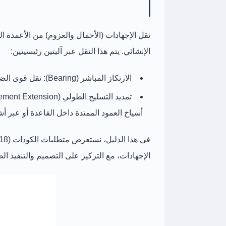
نقل الإجهادات (الأحمال والعزوم)
من الأعمدة الخ
الإنشائي. يتم هذا النقل عبر
آليتين رئيسيتين
:
الارتكاز المباشر (Bearing):
نقل قوى الضغ
تمديد التسليح الطولي (Longitudinal Reinforcement Extension):
أسياخ العمود الممتدة داخل القاعدة أو عبر
أشاي
في هذا الدليل، نستعرض
متطلبات الكودات (ACI 318، الكود المصري، الكود السعودي)
الإجهادات، مع التركيز على
التصميم والتنفيذ ا