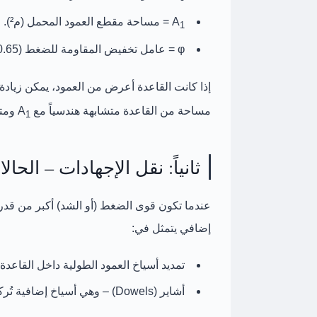
A
= مساحة مقطع العمود المحمل (م²).
1
φ
= عامل تخفيض المقاومة للضغط (0.65 حسب ACI، 0.70 حسب الكود المصري ECP-203).
إذا كانت القاعدة أعرض من العمود، يمكن زيادة
مساحة من القاعدة متشابهة هندسياً مع A
ومتمركزة 
1
ثانياً: نقل الإجهادات – الحا
عندما تكون قوى الضغط (أو الشد) أكبر من قدرة
إضافي
يتمثل في:
تمديد أسياخ العمود الطولية داخل القاعدة (Extended Longitudinal Bars
أشاير (Dowels)
– وهي أسياخ إضافية تُرك