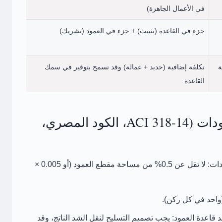
في الأعمال الجاهزة)
جزء في القاعدة (تثبيت) + جزء في العمود (تشريك)
ة
تكلفة إضافية (حديد + عمالة) وقد تسمح بتوفير في سمك
القاعدة
متطلبات إضافية حسب الكودات (ACI 318-14، الكود المصري،
دات:
لا تقل عن
0.5% من مساحة مقطع العمود
(أو 0.005 ×
احد في كل ركن).
يجب تصميم التسليح لنقل الشد الناتج، وقد