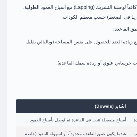
يجب أن يكون كافياً لوصلة التشريك (Lapping) مع أسياخ العمود الطولية.
في الضغط) حسب معظم الكودات.
d
مق القاعدة:
 زيادة العدد للحصول على نفس المساحة (وبالتالي تقليل
اب خرساني علوي أو زيادة سمك القاعدة).
أشاير (Dowels)
ة
أسياخ منفصلة تُثبت في القاعدة ثم تُوصل بأسياخ العمود
اب
عندما يكون عمق القاعدة محدوداً، أو لسهولة التنفيذ (خاصة