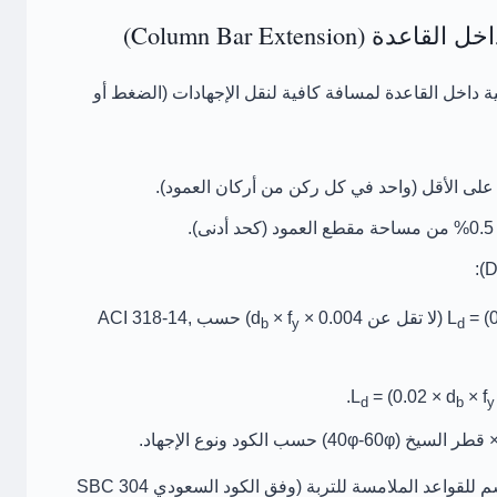
ة
داخل القاعدة لمسافة كافية لنقل الإجهادات (الضغط أو
(واحد في كل ركن من أركان العمود).
0.5% من مساحة مقطع العمود
(كحد أدنى).
):
= (0
(لا تقل عن 0.004 × d
× f
) حسب ACI 318-14,
b
y
d
.
= (0.02 × d
× f
d
b
y
حسب الكود ونوع الإجهاد.
للقواعد الملامسة للتربة (وفق الكود السعودي SBC 304