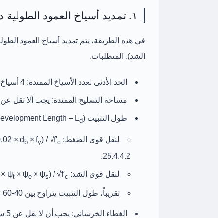
١. تمديد أسياخ العمود الطولية داخل القاعدة (Column Bar Extension)
في هذه الطريقة، يتم تمديد
أسياخ العمود الطولي
الشد). المتطلبات:
الحد الأدنى لعدد الأسياخ الممتدة:
4 أسياخ على الأقل
مساحة التسليح الممتدة:
يجب ألا تقل عن
طول التثبيت (Development Length – L
d
لنقل قوى الضغط: L
) / √f'
× f
.02 × d
b
y
c
25.4.4.2.
لنقل قوى الشد: L
) / √f'
× ψ
× ψ
× ψ
t
e
s
c
تقريباً، طول التثبيت يتراوح بين
40-60 × قطر السيخ (40φ-60φ)
الغطاء الخرساني:
يجب أن لا يقل عن
5 سم