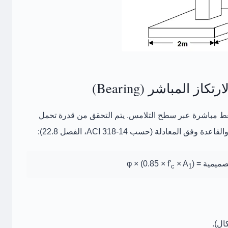
از المباشر (Bearing)
ضغط مباشرة عبر سطح التلامس. يتم التحقق من
قدرة تحمل
وفق المعادلة (حسب ACI 318-14، الفصل 22.8):
 φ × (0.85 × f'
)
× A
c
1
ال).