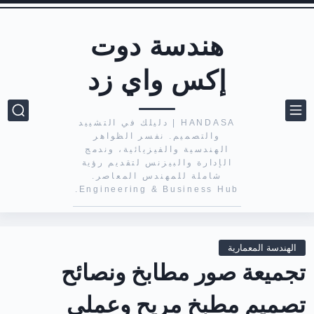
هندسة دوت
إكس واي زد
HANDASA | دليلك في التشييد
والتصميم. نفسر الظواهر
الهندسية والفيزيائية، وندمج
الإدارة والبيزنس لتقديم رؤية
شاملة للمهندس المعاصر.
Engineering & Business Hub.
الهندسة المعمارية
تجميعة صور مطابخ ونصائح
تصميم مطبخ مريح وعملي