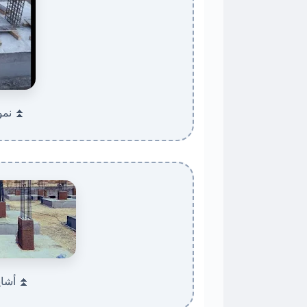
⏫ نمو
⏫ أشاير