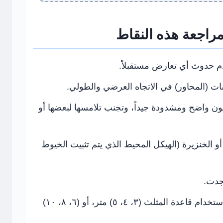
مراجعة هذه النقاط
م حدوث أي تعارض مستقبلاً.
ات (المحاور) في الاتجاه العرضي والطولي.
ن واضح ومشدودة جيداً، وتجنب تلامسها لبعضها أو
 أو الخنزيرة (الهيكل المحيط الذي يتم تثبيت الخيوط
جدت.
التأكد من زوايا المبنى قائمة باستخدام قاعدة المثلث (٣، ٤، ٥) متر، أو (٦، ٨، ١٠)