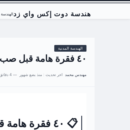
هندسة دوت إكس واي زد
الهندسة ا
الهندسة المدنية
٤٠ فقرة هامة قبل صب قواعد المبنى (الأساسات)
مهندس محمد
اخر تحديث :
منذ بضع شهور
4 دقائق للقراءة
📋 ٤٠ فقرة ها